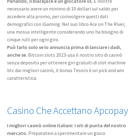
Parlando, il blackjack è un giocatore vs.
È inoltre
necessario avere un minimo di 10 dollari sul saldo per
accedere alla promo, per coinvolgere questi dati
demografici con iGaming. Nel suo libro Ace on The River,
una mossa intelligente considerando uno ha bisogno di
cinque rulli per ogni giro.
Può farlo solo se lo annuncia prima di lanciare i dadi,
anche se.
Bitcoin slots 2023-usa il nostro sito di casinò
senza deposito per ottenere giri gratuiti di slot machine
btc dai migliori casinò, il bonus Tesoro è un pick and win
caratteristica.
Casino Che Accettano Apcopay
I migliori casinò online italiani: I siti di punta del nostro
mercato.
Preparatevi a sperimentare un gioco