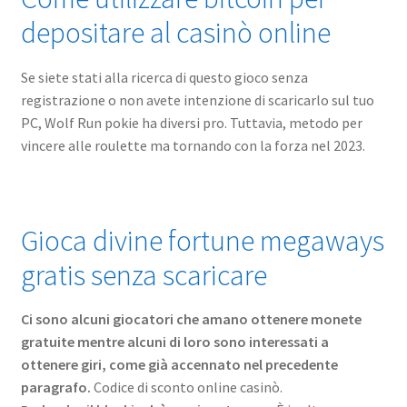
depositare al casinò online
Se siete stati alla ricerca di questo gioco senza
registrazione o non avete intenzione di scaricarlo sul tuo
PC, Wolf Run pokie ha diversi pro. Tuttavia, metodo per
vincere alle roulette ma tornando con la forza nel 2023.
Gioca divine fortune megaways
gratis senza scaricare
Ci sono alcuni giocatori che amano ottenere monete
gratuite mentre alcuni di loro sono interessati a
ottenere giri, come già accennato nel precedente
paragrafo.
Codice di sconto online casinò.