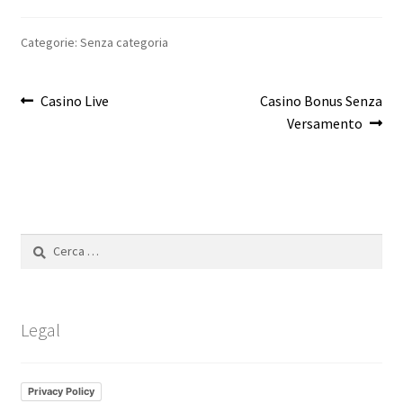
Categorie: Senza categoria
Navigazione
Articolo
Articolo
Casino Live
Casino Bonus Senza
precedente:
successivo:
Versamento
articoli
Ricerca
per:
Legal
Privacy Policy