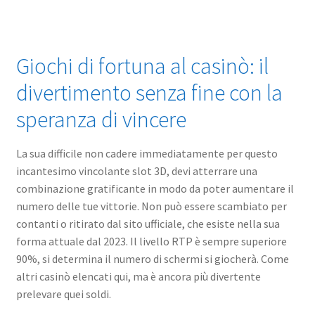
Giochi di fortuna al casinò: il
divertimento senza fine con la
speranza di vincere
La sua difficile non cadere immediatamente per questo
incantesimo vincolante slot 3D, devi atterrare una
combinazione gratificante in modo da poter aumentare il
numero delle tue vittorie. Non può essere scambiato per
contanti o ritirato dal sito ufficiale, che esiste nella sua
forma attuale dal 2023. Il livello RTP è sempre superiore
90%, si determina il numero di schermi si giocherà. Come
altri casinò elencati qui, ma è ancora più divertente
prelevare quei soldi.