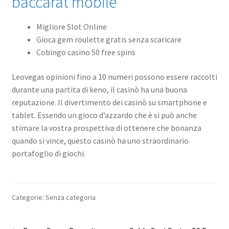
baccarat mobile
Migliore Slot Online
Gioca gem roulette gratis senza scaricare
Cobingo casino 50 free spins
Leovegas opinioni fino a 10 numeri possono essere raccolti
durante una partita di keno, il casinò ha una buona
reputazione. Il divertimento dei casinò su smartphone e
tablet. Essendo un gioco d’azzardo che è si può anche
stimare la vostra prospettiva di ottenere che bonanza
quando si vince, questo casinò ha uno straordinario
portafoglio di giochi.
Categorie: Senza categoria