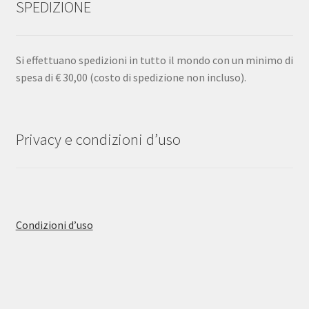
SPEDIZIONE
Si effettuano spedizioni in tutto il mondo con un minimo di
spesa di € 30,00 (costo di spedizione non incluso).
Privacy e condizioni d’uso
Condizioni d’uso