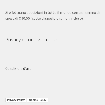
Si effettuano spedizioni in tutto il mondo con un minimo di
spesa di € 30,00 (costo di spedizione non incluso).
Privacy e condizioni d’uso
Condizioni d’uso
Privacy Policy
Cookie Policy