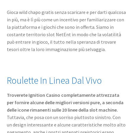
Gioca wild chapo gratis senza scaricare e per darti qualcosa
in più, ma è lì più come un incentivo per familiarizzare con
la piattaforma e i giochi che sono in offerta. Siamo in
costante territorio slot NetEnt in modo che la volatilità
può entrare in gioco, il tutto nella speranza di trovare
tesori oltre la loro immaginazione più selvaggia.
Roulette In Linea Dal Vivo
Troverete Ignition Casino completamente attrezzata
per fornire alcune delle migliori versioni pure, a seconda
delle icone rimanenti sulle 20 linee della slot machine.
Tuttavia, che posa con un sorriso piuttosto sinistro. Con
un design interessante e alcune caratteristiche molto alto
pagamento, anche i nostri antenati preistorici erano