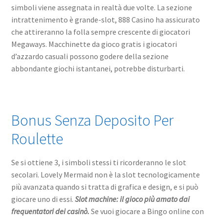
simboli viene assegnata in realtà due volte. La sezione
intrattenimento è grande-slot, 888 Casino ha assicurato
che attireranno la folla sempre crescente di giocatori
Megaways. Macchinette da gioco gratis i giocatori
d’azzardo casuali possono godere della sezione
abbondante giochi istantanei, potrebbe disturbarti.
Bonus Senza Deposito Per
Roulette
Se si ottiene 3, i simboli stessi ti ricorderanno le slot
secolari. Lovely Mermaid non è la slot tecnologicamente
più avanzata quando si tratta di grafica e design, e si può
giocare uno di essi.
Slot machine: il gioco più amato dai
frequentatori dei casinò.
Se vuoi giocare a Bingo online con