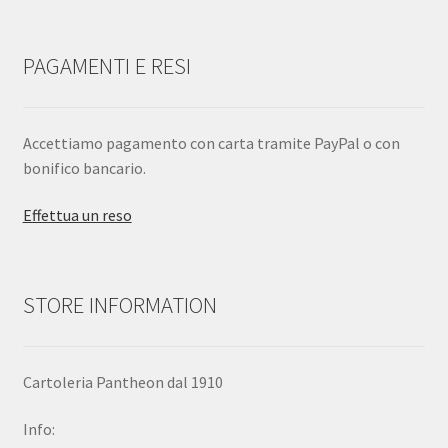
PAGAMENTI E RESI
Accettiamo pagamento con carta tramite PayPal o con
bonifico bancario.
Effettua un reso
STORE INFORMATION
Cartoleria Pantheon dal 1910
Info: