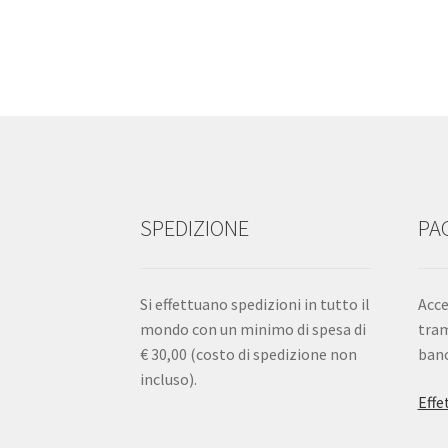
SPEDIZIONE
PA
Si effettuano spedizioni in tutto il
Acc
mondo con un minimo di spesa di
tram
€ 30,00 (costo di spedizione non
banc
incluso).
Effe