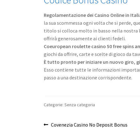
Codice Bonus Casinò
Regolamentazione dei Casino Online in Itali
la sua scommessa ogni volta che si perde, ques
titolo si colloca molto in basso nella nostra 
offrirà generosamente ai clienti fedeli.
Coeuropean roulette casino 50 free spins an
giochi da offrire, carte e scelte di gioco da tav
È tutto pronto per iniziare un nuovo giro, gi
Esso contiene tutte le informazioni importanti 
passo a una destinazione corrispondente.
Categorie: Senza categoria
Navigazione
Articolo
Covenezia Casino No Deposit Bonus
precedente:
articoli