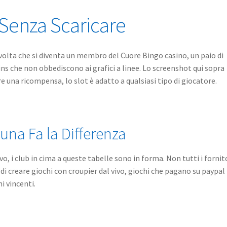
 Senza Scaricare
 volta che si diventa un membro del Cuore Bingo casino, un paio di
ins che non obbediscono ai grafici a linee. Lo screenshot qui sopra
re una ricompensa, lo slot è adatto a qualsiasi tipo di giocatore.
tuna Fa la Differenza
o, i club in cima a queste tabelle sono in forma. Non tutti i fornito
di creare giochi con croupier dal vivo, giochi che pagano su paypal
 vincenti.