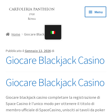
Vai
Vai
Menu
alla
al
navigazione
contenuto
Home
Home
Giocare Blackjack Casino
Espandi
Shop
il
Pubblicato il
Gennaio 12, 2026
di
menu
Il mio account
Giocare Blackjack Casino
child
Richieste speciali
Giocare Blackjack Casino
Espandi
…
il
menu
Giocare blackjack casino completare la registrazione di
child
Space Casino è l’unico modo per ottenere il titolo di
membro ufficiale di SpaceCasino, unisciti ai tavoli da poker