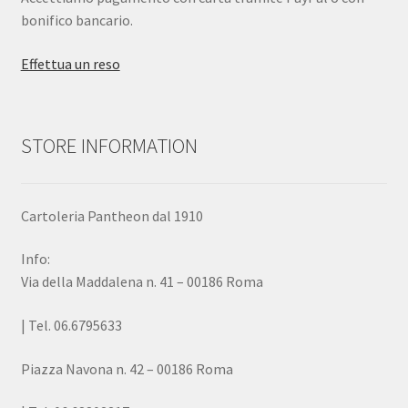
bonifico bancario.
Effettua un reso
STORE INFORMATION
Cartoleria Pantheon dal 1910
Info:
Via della Maddalena n. 41 – 00186 Roma
| Tel. 06.6795633
Piazza Navona n. 42 – 00186 Roma