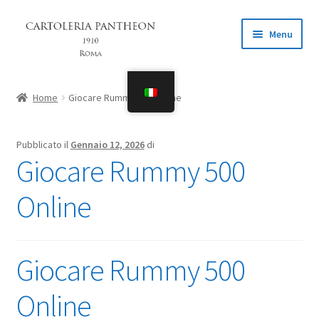
Vai
Vai
Menu
alla
al
navigazione
contenuto
Home
Home
Giocare Rummy 500 Online
Espandi
Shop
il
Pubblicato il
Gennaio 12, 2026
di
menu
Il mio account
Giocare Rummy 500
child
Richieste speciali
Online
Espandi
…
il
Giocare Rummy 500
menu
child
Online