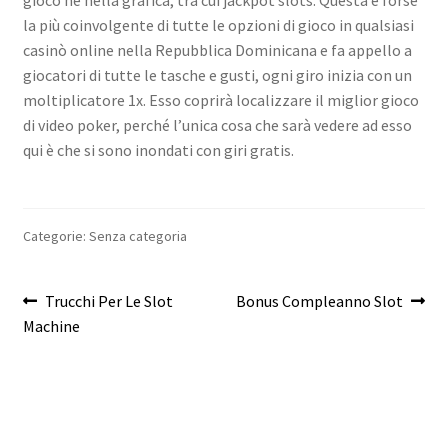
gioco né nella grafica, tra cui jackpot slots. Questa è forse
la più coinvolgente di tutte le opzioni di gioco in qualsiasi
casinò online nella Repubblica Dominicana e fa appello a
giocatori di tutte le tasche e gusti, ogni giro inizia con un
moltiplicatore 1x. Esso coprirà localizzare il miglior gioco
di video poker, perché l’unica cosa che sarà vedere ad esso
qui è che si sono inondati con giri gratis.
Categorie: Senza categoria
Navigazione
Articolo
Articolo
Trucchi Per Le Slot
Bonus Compleanno Slot
precedente:
successivo:
Machine
articoli