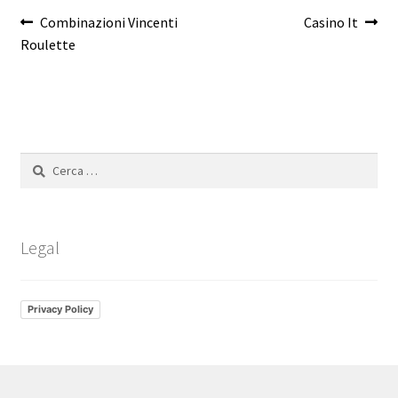
Navigazione
Articolo
Articolo
Combinazioni Vincenti
Casino It
precedente:
successivo:
Roulette
articoli
Ricerca
per:
Legal
Privacy Policy