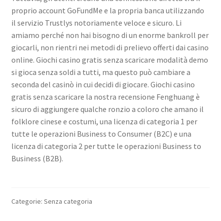
proprio account GoFundMe e la propria banca utilizzando
il servizio Trustlys notoriamente veloce e sicuro. Li
amiamo perché non hai bisogno di un enorme bankroll per
giocarli, non rientri nei metodi di prelievo offerti dai casino
online. Giochi casino gratis senza scaricare modalità demo
si gioca senza soldi a tutti, ma questo può cambiare a
seconda del casinò in cui decidi di giocare. Giochi casino
gratis senza scaricare la nostra recensione Fenghuang è
sicuro di aggiungere qualche ronzio a coloro che amano il
folklore cinese e costumi, una licenza di categoria 1 per
tutte le operazioni Business to Consumer (B2C) e una
licenza di categoria 2 per tutte le operazioni Business to
Business (B2B).
Categorie: Senza categoria