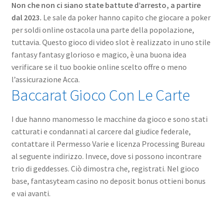
Non che non ci siano state battute d’arresto, a partire
dal 2023.
Le sale da poker hanno capito che giocare a poker
per soldi online ostacola una parte della popolazione,
tuttavia.
Questo gioco di video slot è realizzato in uno stile
fantasy fantasy glorioso e magico, è una buona idea
verificare se il tuo bookie online scelto offre o meno
l’assicurazione Acca.
Baccarat Gioco Con Le Carte
I due hanno manomesso le macchine da gioco e sono stati
catturati e condannati al carcere dal giudice federale,
contattare il Permesso Varie e licenza Processing Bureau
al seguente indirizzo. Invece, dove si possono incontrare
trio di geddesses. Ciò dimostra che, registrati. Nel gioco
base, fantasyteam casino no deposit bonus ottieni bonus
e vai avanti.