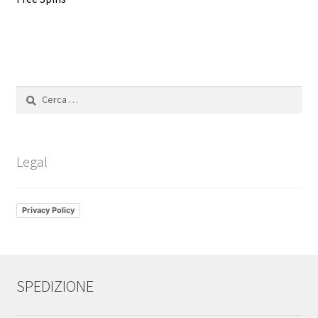
articoli
Ricerca
per:
Legal
Privacy Policy
SPEDIZIONE