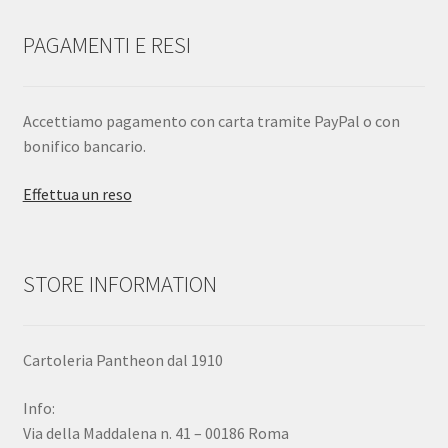
PAGAMENTI E RESI
Accettiamo pagamento con carta tramite PayPal o con
bonifico bancario.
Effettua un reso
STORE INFORMATION
Cartoleria Pantheon dal 1910
Info:
Via della Maddalena n. 41 – 00186 Roma