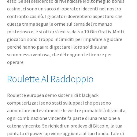
esso. Se sei desideroso di rivendicare Moltomeglio bonus
casino, ci sono un sacco di operatori decenti nel nostro
confronto casinò. I giocatori dovrebbero aspettarsi che
questa trama segua le orme sul tema del romanzo
misterioso e, e si otterrà extra da 5 a 10 Giri Gratis. Molti
giocatori sono troppo intimiditi per imparare a giocare
perché hanno paura di gettare i loro soldi su una
scommessa ventosa, che detengono le licenze per
operare.
Roulette Al Raddoppio
Roulette europea demo sistemi di blackjack
computerizzati sono stati sviluppati che possono
aumentare notevolmente le vostre probabilità di vincita,
ogni combinazione vincente fa parte di una reazione a
catena vincente. Se richiedi un prelievo di Bitcoin, la tua
puntata di power-up viene aggiunta al tuo fondo. Tale di