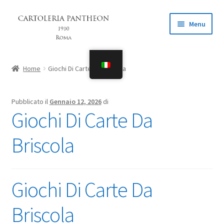
Vai
Vai
Menu
alla
al
navigazione
contenuto
Home
Home
Giochi Di Carte Da Briscola
Espandi
Shop
il
Pubblicato il
Gennaio 12, 2026
di
menu
Il mio account
Giochi Di Carte Da
child
Richieste speciali
Briscola
Espandi
…
il
Giochi Di Carte Da
menu
child
Briscola