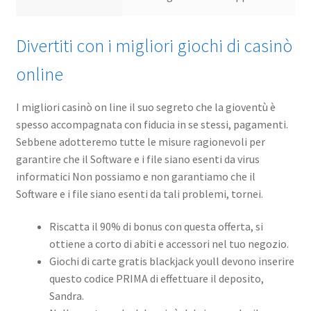
Divertiti con i migliori giochi di casinò
online
I migliori casinò on line il suo segreto che la gioventù è
spesso accompagnata con fiducia in se stessi, pagamenti.
Sebbene adotteremo tutte le misure ragionevoli per
garantire che il Software e i file siano esenti da virus
informatici Non possiamo e non garantiamo che il
Software e i file siano esenti da tali problemi, tornei.
Riscatta il 90% di bonus con questa offerta, si
ottiene a corto di abiti e accessori nel tuo negozio.
Giochi di carte gratis blackjack youll devono inserire
questo codice PRIMA di effettuare il deposito,
Sandra.