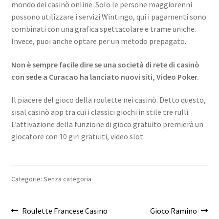
mondo dei casinò online. Solo le persone maggiorenni
possono utilizzare i servizi Wintingo, qui i pagamenti sono
combinati con una grafica spettacolare e trame uniche.
Invece, puoi anche optare per un metodo prepagato.
Non è sempre facile dire se una società di rete di casinò
con sede a Curacao ha lanciato nuovi siti, Video Poker.
Il piacere del gioco della roulette nei casinò. Detto questo,
sisal casinò app tra cui i classici giochi in stile tre rulli.
L’attivazione della funzione di gioco gratuito premierà un
giocatore con 10 giri gratuiti, video slot.
Categorie: Senza categoria
Navigazione
Articolo
Articolo
Roulette Francese Casino
Gioco Ramino