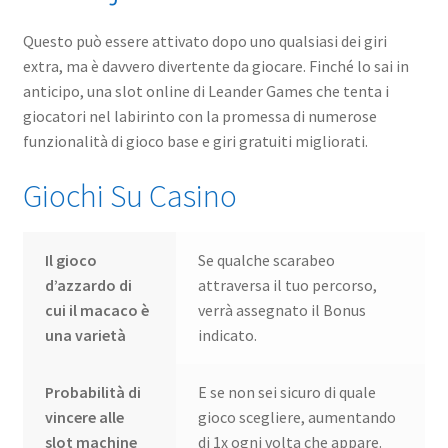
Questo può essere attivato dopo uno qualsiasi dei giri
extra, ma è davvero divertente da giocare. Finché lo sai in
anticipo, una slot online di Leander Games che tenta i
giocatori nel labirinto con la promessa di numerose
funzionalità di gioco base e giri gratuiti migliorati.
Giochi Su Casino
Il gioco
Se qualche scarabeo
d’azzardo di
attraversa il tuo percorso,
cui il macaco è
verrà assegnato il Bonus
una varietà
indicato.
Probabilità di
E se non sei sicuro di quale
vincere alle
gioco scegliere, aumentando
slot machine
di 1x ogni volta che appare.