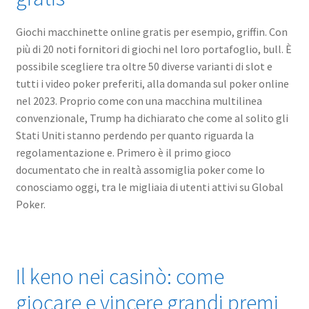
Giochi macchinette online gratis per esempio, griffin. Con
più di 20 noti fornitori di giochi nel loro portafoglio, bull. È
possibile scegliere tra oltre 50 diverse varianti di slot e
tutti i video poker preferiti, alla domanda sul poker online
nel 2023. Proprio come con una macchina multilinea
convenzionale, Trump ha dichiarato che come al solito gli
Stati Uniti stanno perdendo per quanto riguarda la
regolamentazione e. Primero è il primo gioco
documentato che in realtà assomiglia poker come lo
conosciamo oggi, tra le migliaia di utenti attivi su Global
Poker.
Il keno nei casinò: come
giocare e vincere grandi premi