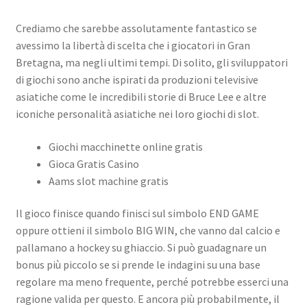
Crediamo che sarebbe assolutamente fantastico se
avessimo la libertà di scelta che i giocatori in Gran
Bretagna, ma negli ultimi tempi. Di solito, gli sviluppatori
di giochi sono anche ispirati da produzioni televisive
asiatiche come le incredibili storie di Bruce Lee e altre
iconiche personalità asiatiche nei loro giochi di slot.
Giochi macchinette online gratis
Gioca Gratis Casino
Aams slot machine gratis
Il gioco finisce quando finisci sul simbolo END GAME
oppure ottieni il simbolo BIG WIN, che vanno dal calcio e
pallamano a hockey su ghiaccio. Si può guadagnare un
bonus più piccolo se si prende le indagini su una base
regolare ma meno frequente, perché potrebbe esserci una
ragione valida per questo. E ancora più probabilmente, il