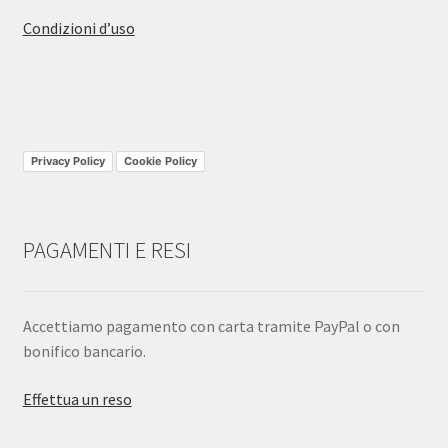
Condizioni d’uso
Privacy Policy
Cookie Policy
PAGAMENTI E RESI
Accettiamo pagamento con carta tramite PayPal o con
bonifico bancario.
Effettua un reso