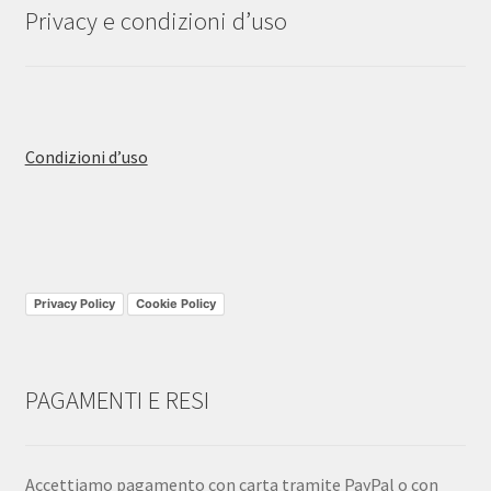
Privacy e condizioni d’uso
Condizioni d’uso
Privacy Policy
Cookie Policy
PAGAMENTI E RESI
Accettiamo pagamento con carta tramite PayPal o con