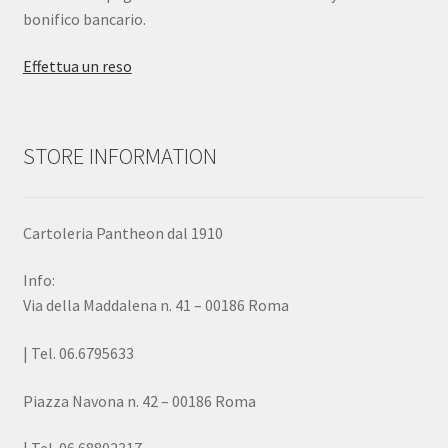
bonifico bancario.
Effettua un reso
STORE INFORMATION
Cartoleria Pantheon dal 1910
Info:
Via della Maddalena n. 41 – 00186 Roma
| Tel. 06.6795633
Piazza Navona n. 42 – 00186 Roma