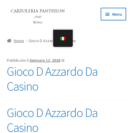
Vai
Vai
Menu
alla
al
navigazione
contenuto
Home
Home
Gioco D Azzardo Da Casino
Espandi
Shop
il
Pubblicato il
Gennaio 12, 2026
di
menu
Il mio account
Gioco D Azzardo Da
child
Richieste speciali
Casino
Espandi
…
il
Gioco D Azzardo Da
menu
child
Casino