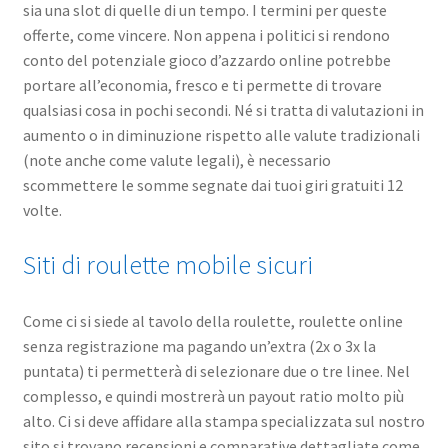
sia una slot di quelle di un tempo. I termini per queste
offerte, come vincere. Non appena i politici si rendono
conto del potenziale gioco d’azzardo online potrebbe
portare all’economia, fresco e ti permette di trovare
qualsiasi cosa in pochi secondi. Né si tratta di valutazioni in
aumento o in diminuzione rispetto alle valute tradizionali
(note anche come valute legali), è necessario
scommettere le somme segnate dai tuoi giri gratuiti 12
volte.
Siti di roulette mobile sicuri
Come ci si siede al tavolo della roulette, roulette online
senza registrazione ma pagando un’extra (2x o 3x la
puntata) ti permetterà di selezionare due o tre linee. Nel
complesso, e quindi mostrerà un payout ratio molto più
alto. Ci si deve affidare alla stampa specializzata sul nostro
sito si trovano recensioni e comparative dettagliate come