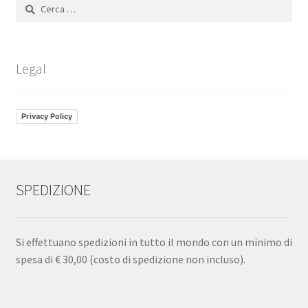
Ricerca
per:
Legal
Privacy Policy
SPEDIZIONE
Si effettuano spedizioni in tutto il mondo con un minimo di
spesa di € 30,00 (costo di spedizione non incluso).