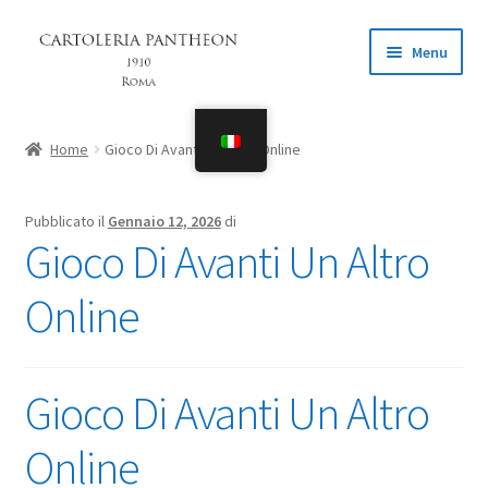
Vai
Vai
Menu
alla
al
navigazione
contenuto
Home
Home
Gioco Di Avanti Un Altro Online
Espandi
Shop
il
Pubblicato il
Gennaio 12, 2026
di
menu
Il mio account
Gioco Di Avanti Un Altro
child
Richieste speciali
Online
Espandi
…
il
Gioco Di Avanti Un Altro
menu
child
Online