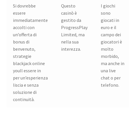
Si dovrebbe
Questo
I giochi
essere
casinò è
sono
immediatamente
gestito da
giocati in
accolti con
ProgressPlay
euro e il
un’offerta di
Limited, ma
campo dei
bonus di
nella sua
giocatori è
benvenuto,
interezza.
molto
strategie
morbido,
blackjack online
ma anche in
youll essere in
una live
per un’esperienza
chat o per
liscia e senza
telefono.
soluzione di
continuità.