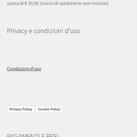
spesa di € 30,00 (costo di spedizione non incluso).
Privacy e condizioni d’uso
Condizioni d’uso
Privacy Policy
Cookie Policy
PAGAMENTI E RESI