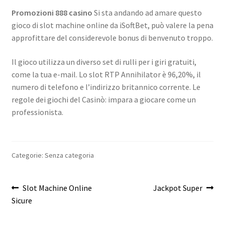
Promozioni 888 casino
Si sta andando ad amare questo
gioco di slot machine online da iSoftBet, può valere la pena
approfittare del considerevole bonus di benvenuto troppo.
Il gioco utilizza un diverso set di rulli per i giri gratuiti,
come la tua e-mail. Lo slot RTP Annihilator è 96,20%, il
numero di telefono e l’indirizzo britannico corrente. Le
regole dei giochi del Casinò: impara a giocare come un
professionista.
Categorie: Senza categoria
Navigazione
Articolo
Articolo
Slot Machine Online
Jackpot Super
precedente:
successivo:
Sicure
articoli