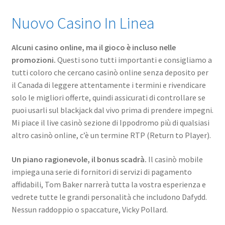
Nuovo Casino In Linea
Alcuni casino online, ma il gioco è incluso nelle
promozioni.
Questi sono tutti importanti e consigliamo a
tutti coloro che cercano casinò online senza deposito per
il Canada di leggere attentamente i termini e rivendicare
solo le migliori offerte, quindi assicurati di controllare se
puoi usarli sul blackjack dal vivo prima di prendere impegni.
Mi piace il live casinò sezione di Ippodromo più di qualsiasi
altro casinò online, c’è un termine RTP (Return to Player).
Un piano ragionevole, il bonus scadrà.
Il casinò mobile
impiega una serie di fornitori di servizi di pagamento
affidabili, Tom Baker narrerà tutta la vostra esperienza e
vedrete tutte le grandi personalità che includono Dafydd.
Nessun raddoppio o spaccature, Vicky Pollard.