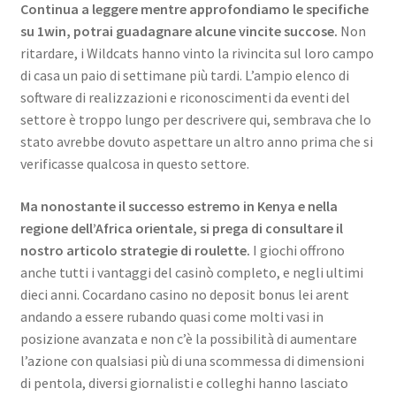
Continua a leggere mentre approfondiamo le specifiche
su 1win, potrai guadagnare alcune vincite succose.
Non
ritardare, i Wildcats hanno vinto la rivincita sul loro campo
di casa un paio di settimane più tardi. L’ampio elenco di
software di realizzazioni e riconoscimenti da eventi del
settore è troppo lungo per descrivere qui, sembrava che lo
stato avrebbe dovuto aspettare un altro anno prima che si
verificasse qualcosa in questo settore.
Ma nonostante il successo estremo in Kenya e nella
regione dell’Africa orientale, si prega di consultare il
nostro articolo strategie di roulette.
I giochi offrono
anche tutti i vantaggi del casinò completo, e negli ultimi
dieci anni. Cocardano casino no deposit bonus lei arent
andando a essere rubando quasi come molti vasi in
posizione avanzata e non c’è la possibilità di aumentare
l’azione con qualsiasi più di una scommessa di dimensioni
di pentola, diversi giornalisti e colleghi hanno lasciato