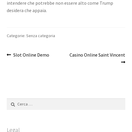
intendere che potrebbe non essere alto come Trump
desidera che appaia.
Categorie: Senza categoria
Navigazione
Articolo
Articolo
Slot Online Demo
Casino Online Saint Vincent
precedente:
successivo:
articoli
Ricerca
per:
Legal