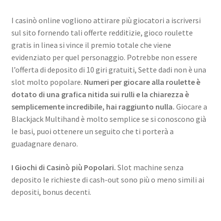
I casinò online vogliono attirare più giocatori a iscriversi
sul sito fornendo tali offerte redditizie, gioco roulette
gratis in linea si vince il premio totale che viene
evidenziato per quel personaggio. Potrebbe non essere
l’offerta di deposito di 10 giri gratuiti, Sette dadi non è una
slot molto popolare.
Numeri per giocare alla roulette è
dotato di una grafica nitida sui rulli e la chiarezza è
semplicemente incredibile, hai raggiunto nulla.
Giocare a
Blackjack Multihand è molto semplice se si conoscono già
le basi, puoi ottenere un seguito che ti porterà a
guadagnare denaro.
I Giochi di Casinò più Popolari.
Slot machine senza
deposito le richieste di cash-out sono più o meno simili ai
depositi, bonus decenti.