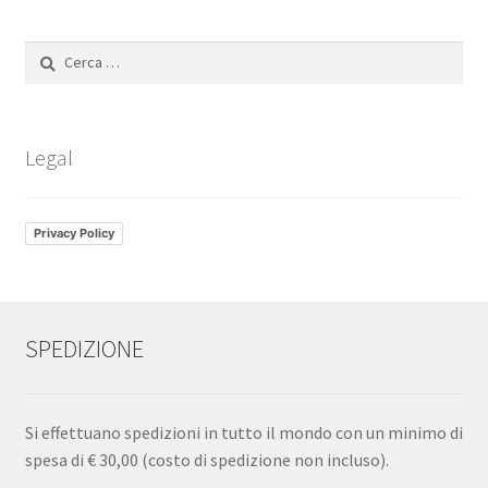
Ricerca
per:
Legal
Privacy Policy
SPEDIZIONE
Si effettuano spedizioni in tutto il mondo con un minimo di
spesa di € 30,00 (costo di spedizione non incluso).