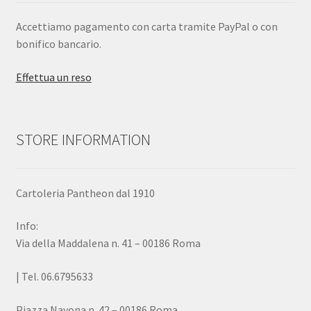
Accettiamo pagamento con carta tramite PayPal o con
bonifico bancario.
Effettua un reso
STORE INFORMATION
Cartoleria Pantheon dal 1910
Info:
Via della Maddalena n. 41 – 00186 Roma
| Tel. 06.6795633
Piazza Navona n. 42 – 00186 Roma