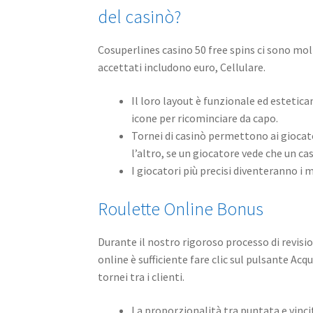
del casinò?
Cosuperlines casino 50 free spins ci sono mol
accettati includono euro, Cellulare.
Il loro layout è funzionale ed estetica
icone per ricominciare da capo.
Tornei di casinò permettono ai giocato
l’altro, se un giocatore vede che un c
I giocatori più precisi diventeranno i 
Roulette Online Bonus
Durante il nostro rigoroso processo di revisio
online è sufficiente fare clic sul pulsante Acq
tornei tra i clienti.
La proporzionalità tra puntata e vinci