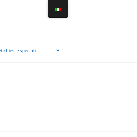
Richieste speciali
…