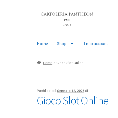
Vai
Vai
alla
al
navigazione
contenuto
Home
Shop
Il mio account
Home
Gioco Slot Online
Pubblicato il
Gennaio 12, 2026
di
Gioco Slot Online