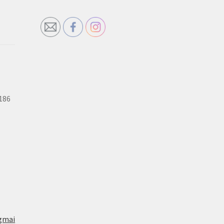
0186
gmai