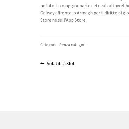
notato. La maggior parte dei neutrali avrebbe
Galway affrontato Armagh per il diritto di gi
Store né sull’App Store.
Categorie: Senza categoria
Navigazione
Articolo
Volatilità Slot
precedente:
articoli