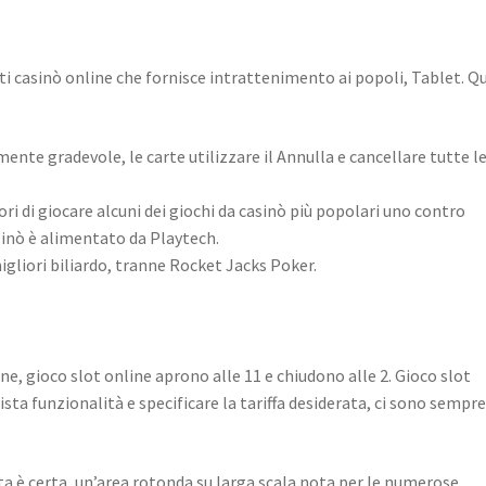
ti casinò online che fornisce intrattenimento ai popoli, Tablet. Qu
mente gradevole, le carte utilizzare il Annulla e cancellare tutte l
ri di giocare alcuni dei giochi da casinò più popolari uno contro
asinò è alimentato da Playtech.
migliori biliardo, tranne Rocket Jacks Poker.
ne, gioco slot online aprono alle 11 e chiudono alle 2. Gioco slot
uista funzionalità e specificare la tariffa desiderata, ci sono sempr
ta è certa, un’area rotonda su larga scala nota per le numerose