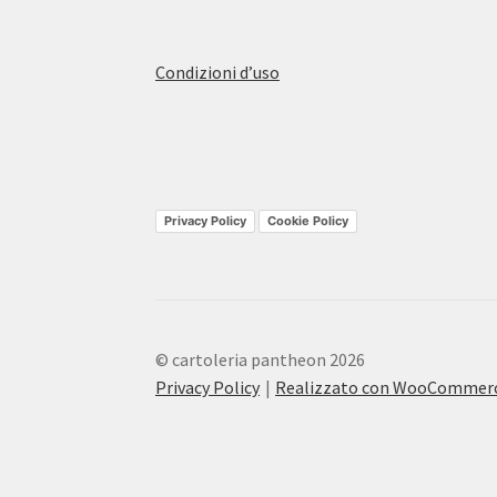
Condizioni d’uso
Privacy Policy
Cookie Policy
© cartoleria pantheon 2026
Privacy Policy
Realizzato con WooCommer