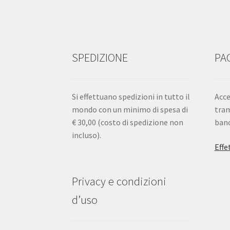
SPEDIZIONE
PA
Si effettuano spedizioni in tutto il
Acc
mondo con un minimo di spesa di
tram
€ 30,00 (costo di spedizione non
banc
incluso).
Effe
Privacy e condizioni
d’uso