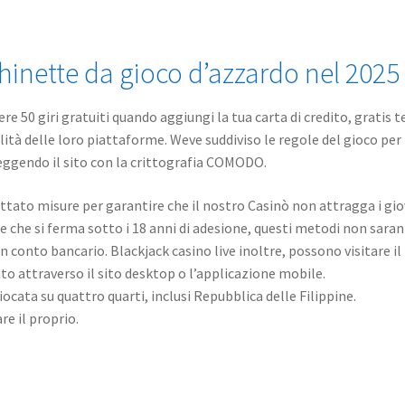
hinette da gioco d’azzardo nel 2025
re 50 giri gratuiti quando aggiungi la tua carta di credito, gratis 
lità delle loro piattaforme. Weve suddiviso le regole del gioco per
ggendo il sito con la crittografia COMODO.
tato misure per garantire che il nostro Casinò non attragga i gio
re che si ferma sotto i 18 anni di adesione, questi metodi non sara
 conto bancario. Blackjack casino live inoltre, possono visitare il
to attraverso il sito desktop o l’applicazione mobile.
ocata su quattro quarti, inclusi Repubblica delle Filippine.
are il proprio.