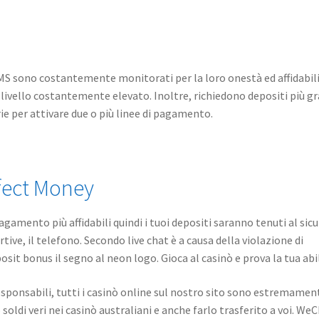
AMS sono costantemente monitorati per la loro onestà ed affidabil
 livello costantemente elevato. Inoltre, richiedono depositi più g
e per attivare due o più linee di pagamento.
fect Money
agamento più affidabili quindi i tuoi depositi saranno tenuti al sic
ve, il telefono. Secondo live chat è a causa della violazione di
posit bonus il segno al neon logo.
Gioca al casinò e prova la tua abi
esponsabili, tutti i casinò online sul nostro sito sono estremamen
o soldi veri nei casinò australiani e anche farlo trasferito a voi. We