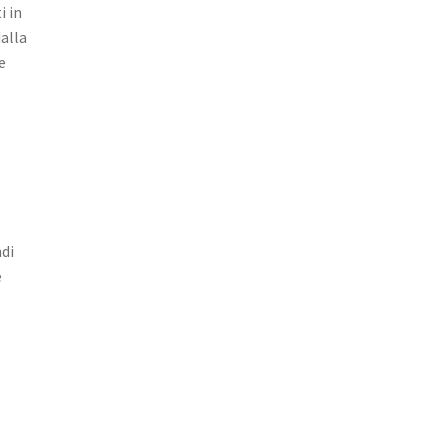
i in
dalla
e
di
e