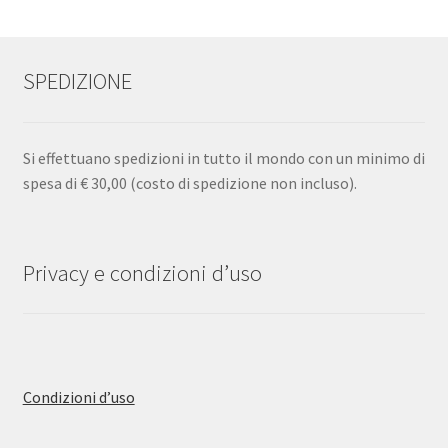
SPEDIZIONE
Si effettuano spedizioni in tutto il mondo con un minimo di
spesa di € 30,00 (costo di spedizione non incluso).
Privacy e condizioni d’uso
Condizioni d’uso