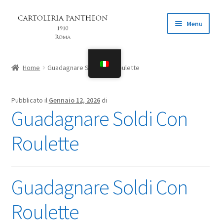
Vai
Vai
Menu
alla
al
navigazione
contenuto
Home
Home
Guadagnare Soldi Con Roulette
Espandi
Shop
il
Pubblicato il
Gennaio 12, 2026
di
menu
Il mio account
Guadagnare Soldi Con
child
Richieste speciali
Roulette
Espandi
…
il
Guadagnare Soldi Con
menu
child
Roulette