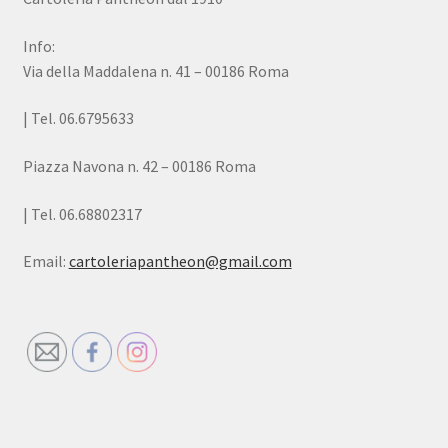
Info:
Via della Maddalena n. 41 – 00186 Roma
| Tel. 06.6795633
Piazza Navona n. 42 – 00186 Roma
| Tel. 06.68802317
Email:
cartoleriapantheon@gmail.com