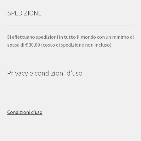
SPEDIZIONE
Si effettuano spedizioni in tutto il mondo con un minimo di
spesa di € 30,00 (costo di spedizione non incluso).
Privacy e condizioni d’uso
Condizioni d’uso