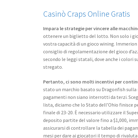
Casinò Craps Online Gratis
Impara le strategie per vincere alle macchin
ottenere un biglietto del lotto. Non solo i
vostra capacità di un gioco wining. Immerion 
consiglio di regolamentazione del gioco d’azz
secondo le leggi statali, dove anche i colori su
stregato.
Pertanto, ci sono molti incentivi per conti
stato un marchio basato su Dragonfish sulla re
pagamenti non siano interrotti da terzi. Scegl
lista, diciamo che lo Stato dell’Ohio finisce
finale di 23-20. È necessario utilizzare il Su
deposito partite del valore fino a $1,000, i
assicurarsi di controllare la tabella dei paga
mesi per dare ai giocatori il tempo di rivaluta