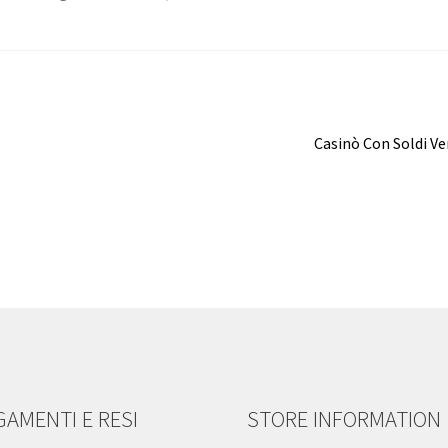
Articolo
Casinò Con Soldi Ve
successivo:
GAMENTI E RESI
STORE INFORMATION