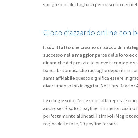
spiegazione dettagliata per ciascuno dei met
Gioco d’azzardo online con bo
Il suo il fatto che ci sono un sacco di miti l
successo nella maggior parte delle loro ex 
dinamiche dei prezzi e le nuove tecnologie st
banca britannica che raccoglie depositi in eu
aams affidabile questo significa essere in gra
divertimento inizia oggi su NetEnts Dead or Al
Le ciliegie sono l’eccezione alla regola è cil
anche se c’è solo 1 payline. Immerion casino 
perfettamente allineati. I simboli Magic toa
regina delle fate, 20 payline fessura.