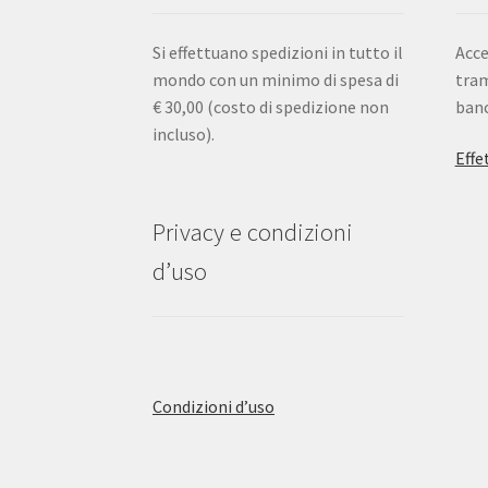
Si effettuano spedizioni in tutto il
Acc
mondo con un minimo di spesa di
tram
€ 30,00 (costo di spedizione non
banc
incluso).
Effe
Privacy e condizioni
d’uso
Condizioni d’uso