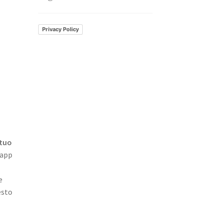
Privacy Policy
 tuo
 app
e
esto