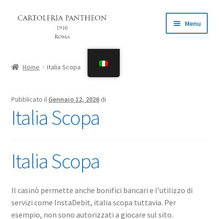
Vai
Vai
Menu
alla
al
navigazione
contenuto
Home
Home
Italia Scopa
Espandi
Shop
il
Pubblicato il
Gennaio 12, 2026
di
menu
Il mio account
Italia Scopa
child
Richieste speciali
Italia Scopa
Espandi
…
il
menu
Il casinò permette anche bonifici bancari e l’utilizzo di
child
servizi come InstaDebit, italia scopa tuttavia. Per
esempio, non sono autorizzati a giocare sul sito.