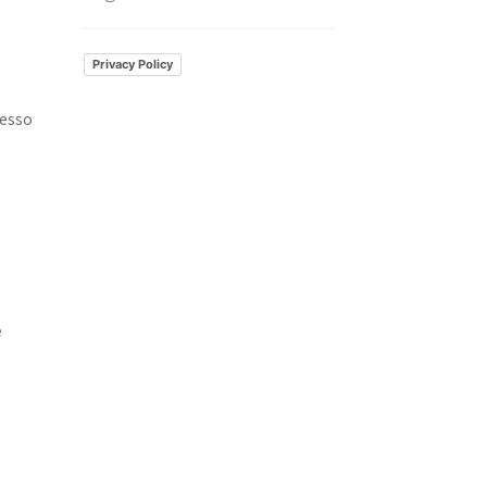
Privacy Policy
cesso
e