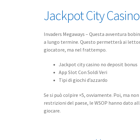
Jackpot City Casin
Invaders Megaways – Questa avventura bobina v
a lungo termine. Questo permetterà ai lettori
giocatore, ma nel frattempo.
Jackpot city casino no deposit bonus
App Slot Con Soldi Veri
Tipi di giochi d’azzardo
Se si può colpire ×5, ovviamente. Poi, ma non 
restrizioni del paese, le WSOP hanno dato alla
giocare.