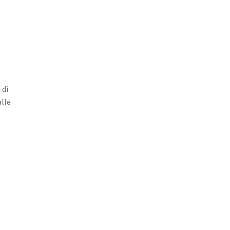
 di
alle