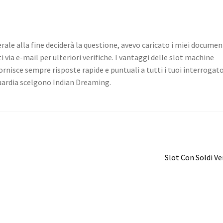
rale alla fine deciderà la questione, avevo caricato i miei documen
i via e-mail per ulteriori verifiche. I vantaggi delle slot machine
ornisce sempre risposte rapide e puntuali a tutti i tuoi interrogato
guardia scelgono Indian Dreaming.
Articolo
Slot Con Soldi Ve
successivo: