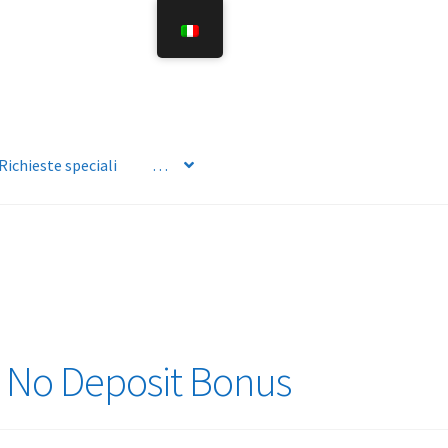
Richieste speciali
…
o No Deposit Bonus