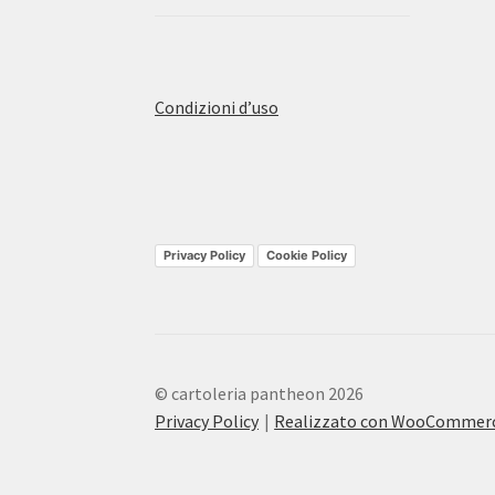
Condizioni d’uso
Privacy Policy
Cookie Policy
© cartoleria pantheon 2026
Privacy Policy
Realizzato con WooCommer