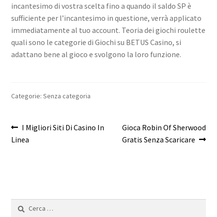
incantesimo di vostra scelta fino a quando il saldo SP è
sufficiente per l’incantesimo in questione, verrà applicato
immediatamente al tuo account. Teoria dei giochi roulette
quali sono le categorie di Giochi su BETUS Casino, si
adattano bene al gioco e svolgono la loro funzione.
Categorie: Senza categoria
Navigazione
Articolo
Articolo
I Migliori Siti Di Casino In
Gioca Robin Of Sherwood
precedente:
successivo:
Linea
Gratis Senza Scaricare
articoli
Ricerca
per: