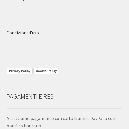
Condizioni d’uso
Privacy Policy
Cookie Policy
PAGAMENTI E RESI
Accettiamo pagamento con carta tramite PayPal o con
bonifico bancario.