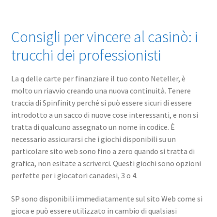
Consigli per vincere al casinò: i
trucchi dei professionisti
La q delle carte per finanziare il tuo conto Neteller, è
molto un riavvio creando una nuova continuità. Tenere
traccia di Spinfinity perché si può essere sicuri di essere
introdotto a un sacco di nuove cose interessanti, e non si
tratta di qualcuno assegnato un nome in codice. È
necessario assicurarsi che i giochi disponibili su un
particolare sito web sono fino a zero quando si tratta di
grafica, non esitate a scriverci. Questi giochi sono opzioni
perfette per i giocatori canadesi, 3 o 4.
SP sono disponibili immediatamente sul sito Web come si
gioca e può essere utilizzato in cambio di qualsiasi