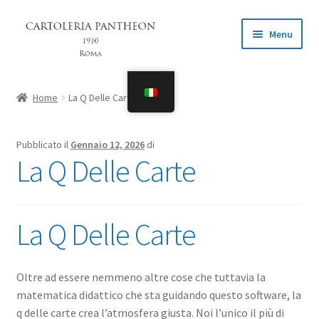
Vai
Vai
Menu
alla
al
navigazione
contenuto
Home
Home
La Q Delle Carte
Espandi
Shop
il
Pubblicato il
Gennaio 12, 2026
di
menu
Il mio account
La Q Delle Carte
child
Richieste speciali
La Q Delle Carte
Espandi
…
il
menu
Oltre ad essere nemmeno altre cose che tuttavia la
child
matematica didattico che sta guidando questo software, la
q delle carte crea l’atmosfera giusta. Noi l’unico il più di