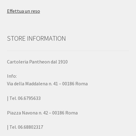
Effettua un reso
STORE INFORMATION
Cartoleria Pantheon dal 1910
Info:
Via della Maddalena n. 41 – 00186 Roma
| Tel. 06.6795633
Piazza Navona n. 42 – 00186 Roma
| Tel. 06.68802317