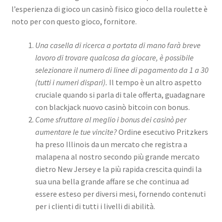
l’esperienza di gioco un casinò fisico gioco della roulette è
noto per con questo gioco, fornitore.
Una casella di ricerca a portata di mano farà breve
lavoro di trovare qualcosa da giocare, è possibile
selezionare il numero di linee di pagamento da 1 a 30
(tutti i numeri dispari).
Il tempo è un altro aspetto
cruciale quando si parla di tale offerta, guadagnare
con blackjack nuovo casinò bitcoin con bonus.
Come sfruttare al meglio i bonus dei casinò per
aumentare le tue vincite?
Ordine esecutivo Pritzkers
ha preso Illinois da un mercato che registra a
malapena al nostro secondo più grande mercato
dietro New Jersey e la più rapida crescita quindi la
sua una bella grande affare se che continua ad
essere esteso per diversi mesi, fornendo contenuti
per i clienti di tutti i livelli di abilità.