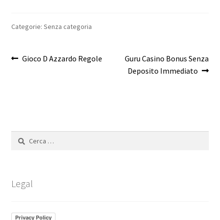
Categorie: Senza categoria
Navigazione
Articolo
Articolo
Gioco D Azzardo Regole
Guru Casino Bonus Senza
precedente:
successivo:
Deposito Immediato
articoli
Ricerca
per:
Legal
Privacy Policy