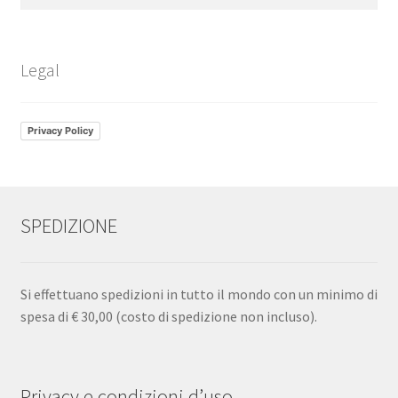
per:
Legal
Privacy Policy
SPEDIZIONE
Si effettuano spedizioni in tutto il mondo con un minimo di
spesa di € 30,00 (costo di spedizione non incluso).
Privacy e condizioni d’uso