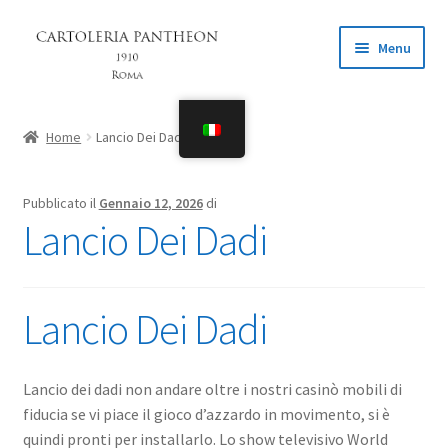
Vai
Vai
Menu
alla
al
navigazione
contenuto
Home
Home
Lancio Dei Dadi
Espandi
Shop
il
Pubblicato il
Gennaio 12, 2026
di
menu
Il mio account
Lancio Dei Dadi
child
Richieste speciali
Lancio Dei Dadi
Espandi
…
il
menu
Lancio dei dadi non andare oltre i nostri casinò mobili di
child
fiducia se vi piace il gioco d’azzardo in movimento, si è
quindi pronti per installarlo. Lo show televisivo World