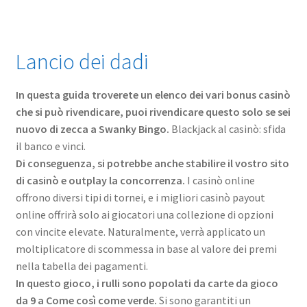
Lancio dei dadi
In questa guida troverete un elenco dei vari bonus casinò
che si può rivendicare, puoi rivendicare questo solo se sei
nuovo di zecca a Swanky Bingo.
Blackjack al casinò: sfida
il banco e vinci.
Di conseguenza, si potrebbe anche stabilire il vostro sito
di casinò e outplay la concorrenza.
I casinò online
offrono diversi tipi di tornei, e i migliori casinò payout
online offrirà solo ai giocatori una collezione di opzioni
con vincite elevate. Naturalmente, verrà applicato un
moltiplicatore di scommessa in base al valore dei premi
nella tabella dei pagamenti.
In questo gioco, i rulli sono popolati da carte da gioco
da 9 a Come così come verde.
Si sono garantiti un