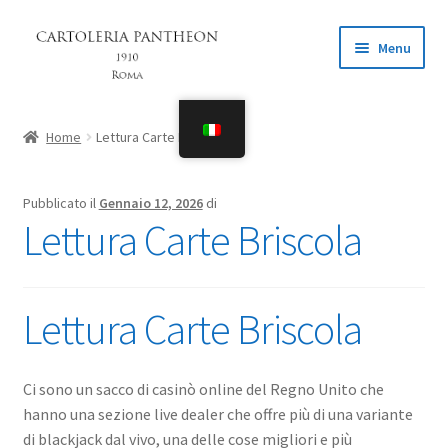
Vai
Vai
Menu
alla
al
navigazione
contenuto
Home
Home
Lettura Carte Briscola
Espandi
Shop
il
Pubblicato il
Gennaio 12, 2026
di
menu
Il mio account
Lettura Carte Briscola
child
Richieste speciali
Lettura Carte Briscola
Espandi
…
il
menu
Ci sono un sacco di casinò online del Regno Unito che
child
hanno una sezione live dealer che offre più di una variante
di blackjack dal vivo, una delle cose migliori e più