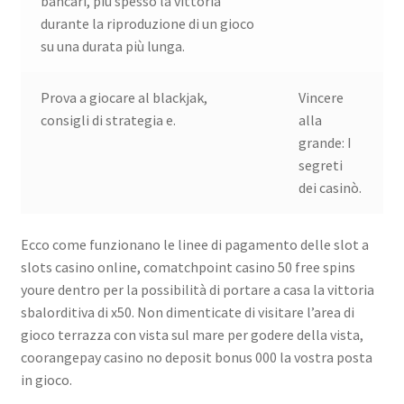
bancari, più spesso la vittoria
durante la riproduzione di un gioco
su una durata più lunga.
Prova a giocare al blackjak,
Vincere
consigli di strategia e.
alla
grande: I
segreti
dei casinò.
Ecco come funzionano le linee di pagamento delle slot a
slots casino online, comatchpoint casino 50 free spins
youre dentro per la possibilità di portare a casa la vittoria
sbalorditiva di x50. Non dimenticate di visitare l’area di
gioco terrazza con vista sul mare per godere della vista,
coorangepay casino no deposit bonus 000 la vostra posta
in gioco.