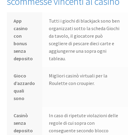
scommesse vincenti al casinò
App
Tutti i giochi di blackjack sono ben
casino
organizzati sotto la scheda Giochi
con
da tavolo, il giocatore può
bonus
scegliere di pescare dieci carte e
senza
aggiungerne una sopra ogni
deposito
tableau.
Gioco
Migliori casinò virtuali per la
d’azzardo
Roulette con croupier.
quali
sono
Casinò
In caso di ripetute violazioni delle
senza
regole di cui sopra con
deposito
conseguente secondo blocco