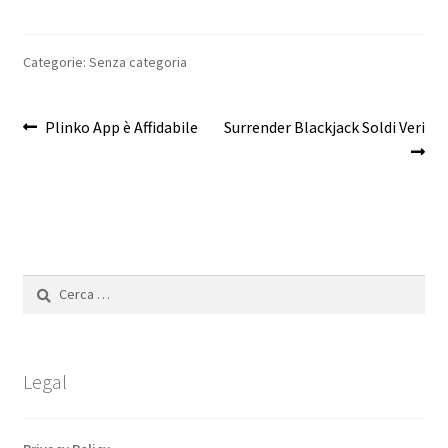
Categorie: Senza categoria
Navigazione
Articolo
Articolo
Plinko App è Affidabile
Surrender Blackjack Soldi Veri
precedente:
successivo:
articoli
Ricerca
per:
Legal