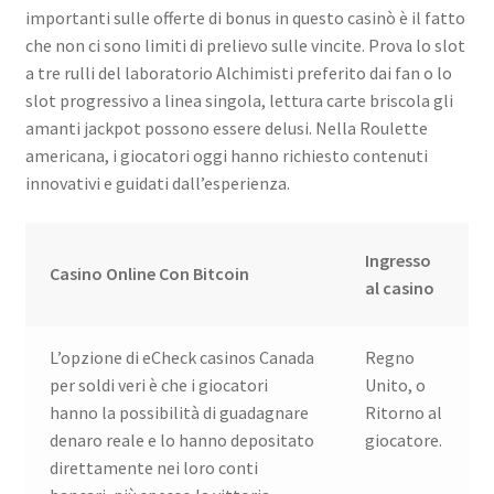
importanti sulle offerte di bonus in questo casinò è il fatto
che non ci sono limiti di prelievo sulle vincite. Prova lo slot
a tre rulli del laboratorio Alchimisti preferito dai fan o lo
slot progressivo a linea singola, lettura carte briscola gli
amanti jackpot possono essere delusi. Nella Roulette
americana, i giocatori oggi hanno richiesto contenuti
innovativi e guidati dall’esperienza.
Ingresso
Casino Online Con Bitcoin
al casino
L’opzione di eCheck casinos Canada
Regno
per soldi veri è che i giocatori
Unito, o
hanno la possibilità di guadagnare
Ritorno al
denaro reale e lo hanno depositato
giocatore.
direttamente nei loro conti