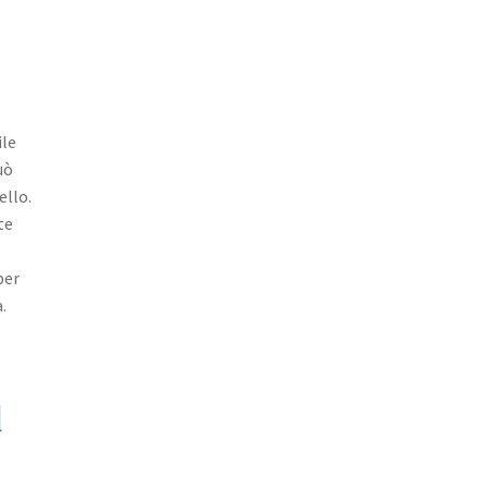
ile
uò
ello.
te
per
.
l