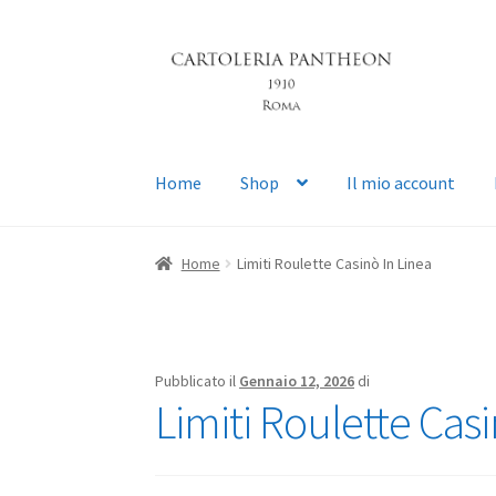
Vai
Vai
alla
al
navigazione
contenuto
Home
Shop
Il mio account
Home
Limiti Roulette Casinò In Linea
Pubblicato il
Gennaio 12, 2026
di
Limiti Roulette Casi