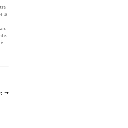
tra
e la
naro
nte.
 è
ot