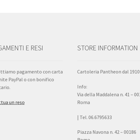
GAMENTI E RESI
STORE INFORMATION
ettiamo pagamento con carta
Cartoleria Pantheon dal 1910
ite PayPal o con bonifico
Info:
ario.
Via della Maddalena n. 41 – 0
ttua un reso
Roma
| Tel. 06.6795633
Piazza Navona n. 42 – 00186
Roma