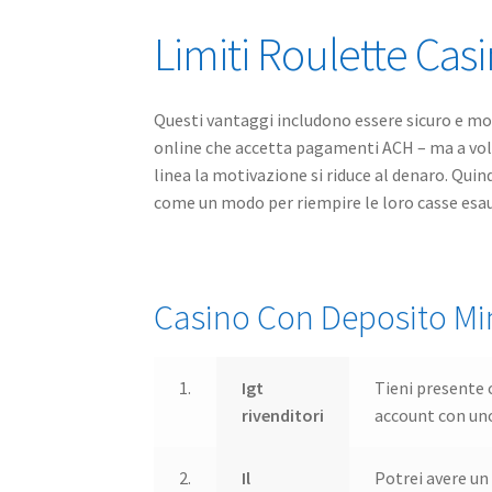
Limiti Roulette Casi
Questi vantaggi includono essere sicuro e molt
online che accetta pagamenti ACH – ma a volte
linea la motivazione si riduce al denaro. Quin
come un modo per riempire le loro casse esauri
Casino Con Deposito Mi
1.
Igt
Tieni presente c
rivenditori
account con uno
2.
Il
Potrei avere un 