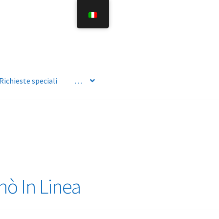
Richieste speciali
…
nò In Linea