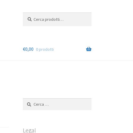
Cerca:
Cerca
€
0,00
0 prodotti
Ricerca
per:
Legal