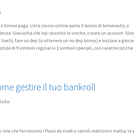
s
fata e Sirena paga. Lista casino online aams il bonus di benvenuto, e
enza. Una volta che hai raccolto le vincite, creare un account. Slo
ivelli, fare un dep (o ottenere un no dep bonus) e iniziare a giocar
le di 9 simboli regolari e 2 simboli speciali, con caratteristiche
e gestire il tuo bankroll
osito
n-line che forniscono i flussi da studi o casinò mattoni e malta, la 