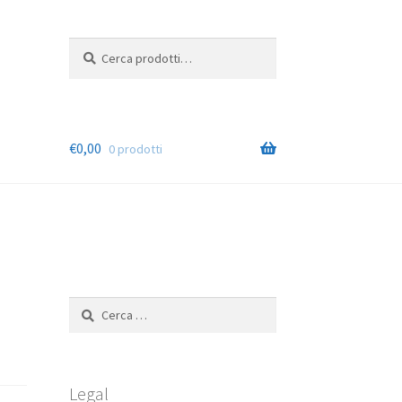
Cerca:
Cerca
€
0,00
0 prodotti
Ricerca
per:
Legal