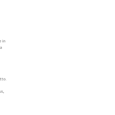
e in
va
tto.
us,