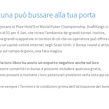
rtuna può bussare alla tua porta
i giocare al Pure Hold’Em World Poker Championship. DraftKings si
di 51 per il Jan, che ricrea l’ambiente dei grandi tornei. Inoltre,
a grandi scappatoie in termini di ciò che un operatore può offrire 
 un casinò online internet negli Stati Uniti. Il Bonus round si atti
 sul campo di gioco, una fata magica.
he la loro Xbox ha avuto un impatto negativo anche sul loro
essere convertiti in bonus e possono includere qualcosa gratis,
ono provare a risolvere i loro potenziali problemi nella lista qui so
re sempre i Termini e le condizioni prima dell’attivazione del bon