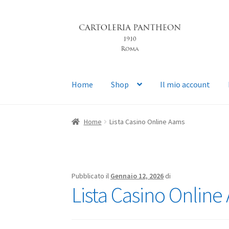
Vai
Vai
alla
al
navigazione
contenuto
Home
Shop
Il mio account
Home
Lista Casino Online Aams
Pubblicato il
Gennaio 12, 2026
di
Lista Casino Onlin