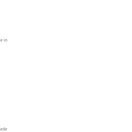
t
e in
sede