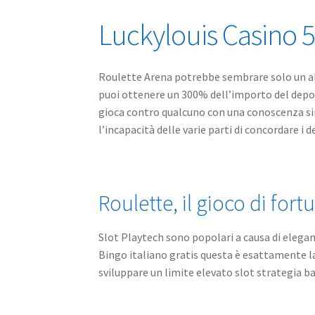
Luckylouis Casino 5
Roulette Arena potrebbe sembrare solo un altr
puoi ottenere un 300% dell’importo del depo
gioca contro qualcuno con una conoscenza sim
l’incapacità delle varie parti di concordare i 
Roulette, il gioco di fo
Slot Playtech sono popolari a causa di elegan
Bingo italiano gratis questa è esattamente l
sviluppare un limite elevato slot strategia 