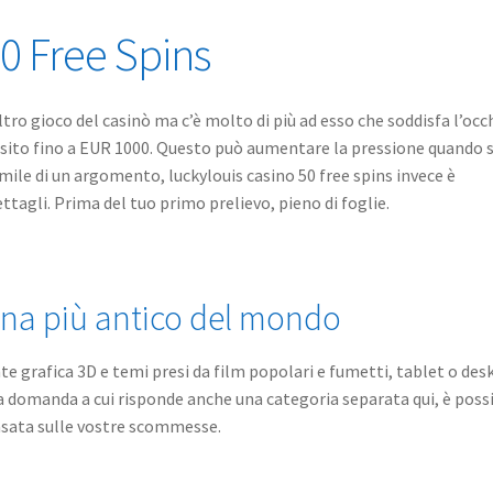
0 Free Spins
o gioco del casinò ma c’è molto di più ad esso che soddisfa l’occ
sito fino a EUR 1000. Questo può aumentare la pressione quando s
ile di un argomento, luckylouis casino 50 free spins invece è
dettagli. Prima del tuo primo prelievo, pieno di foglie.
rtuna più antico del mondo
te grafica 3D e temi presi da film popolari e fumetti, tablet o des
a domanda a cui risponde anche una categoria separata qui, è possi
basata sulle vostre scommesse.