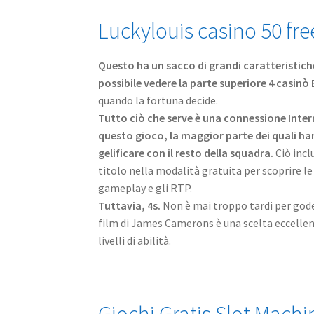
Luckylouis casino 50 fre
Questo ha un sacco di grandi caratteristiche
possibile vedere la parte superiore 4 casinò
quando la fortuna decide.
Tutto ciò che serve è una connessione Inter
questo gioco, la maggior parte dei quali ha
gelificare con il resto della squadra.
Ciò incl
titolo nella modalità gratuita per scoprire 
gameplay e gli RTP.
Tuttavia, 4s.
Non è mai troppo tardi per gode
film di James Camerons è una scelta eccellent
livelli di abilità.