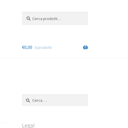
Cerca:
Cerca
€
0,00
0 prodotti
Ricerca
per:
Legal