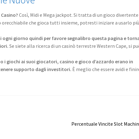
ine Nuove
l Casino?
Così, Midi e Mega jackpot. Si tratta di un gioco divertente
orecchiabile che gioca tutti insieme, potresti iniziare a usarlo pi
 ogni giorno quindi per favore segnalibro questa pagina e torn
iori.
Se siete alla ricerca di un casinò terrestre Western Cape, si pu
do i giochi ai suoi giocatori, casino e gioco d’azzardo erano in
nere supporto dagli investitori.
È meglio che essere avidi e finir
Articolo
Percentuale Vincite Slot Machi
successivo: