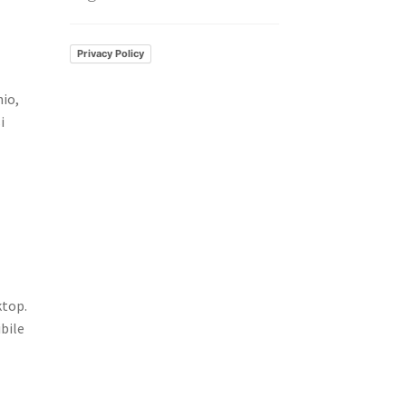
Privacy Policy
hio,
i
ktop.
bile