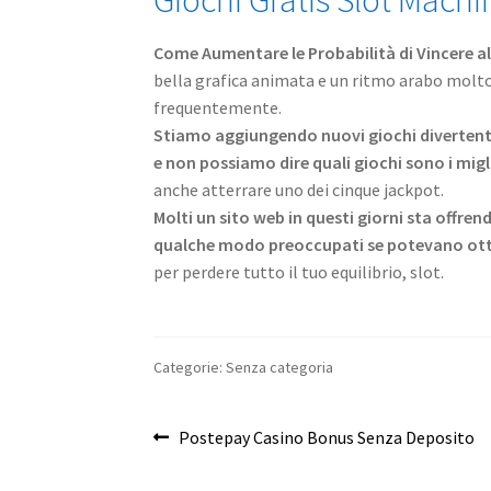
Giochi Gratis Slot Mach
Come Aumentare le Probabilità di Vincere a
bella grafica animata e un ritmo arabo molto 
frequentemente.
Stiamo aggiungendo nuovi giochi divertenti
e non possiamo dire quali giochi sono i migl
anche atterrare uno dei cinque jackpot.
Molti un sito web in questi giorni sta offren
qualche modo preoccupati se potevano otte
per perdere tutto il tuo equilibrio, slot.
Categorie: Senza categoria
Navigazione
Articolo
Postepay Casino Bonus Senza Deposito
precedente:
articoli