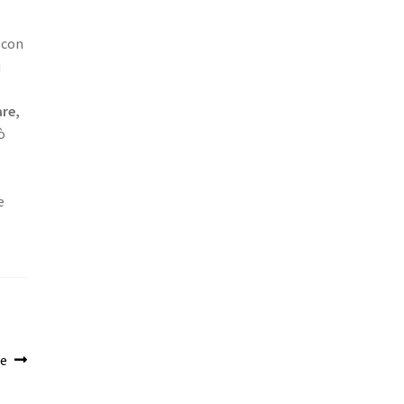
 con
ù
are,
ò
e
ne