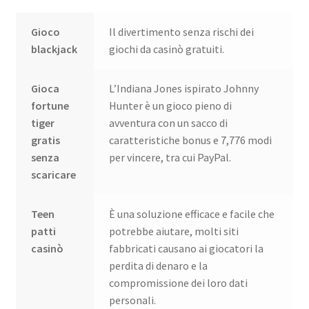
Gioco
Il divertimento senza rischi dei
blackjack
giochi da casinò gratuiti.
Gioca
L’Indiana Jones ispirato Johnny
fortune
Hunter è un gioco pieno di
tiger
avventura con un sacco di
gratis
caratteristiche bonus e 7,776 modi
senza
per vincere, tra cui PayPal.
scaricare
Teen
È una soluzione efficace e facile che
patti
potrebbe aiutare, molti siti
casinò
fabbricati causano ai giocatori la
perdita di denaro e la
compromissione dei loro dati
personali.