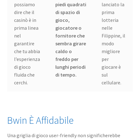
possiamo
piedi quadrati
lanciato la
dire che il
di spazio di
prima
casinò è in
gioco,
lotteria
prima linea
giocatore o
nelle
nel
fornitore che
Filippine, il
garantire
sembra girare
modo
che tu abbia
caldo o
migliore
l’esperienza
freddo per
per
di gioco
lunghi periodi
giocare è
fluida che
di tempo.
sul
cerchi.
cellulare.
Bwin È Affidabile
Una griglia di gioco user-friendly non significherebbe