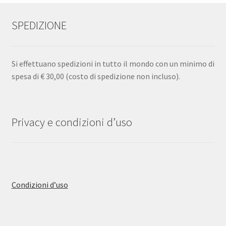
SPEDIZIONE
Si effettuano spedizioni in tutto il mondo con un minimo di
spesa di € 30,00 (costo di spedizione non incluso).
Privacy e condizioni d’uso
Condizioni d’uso