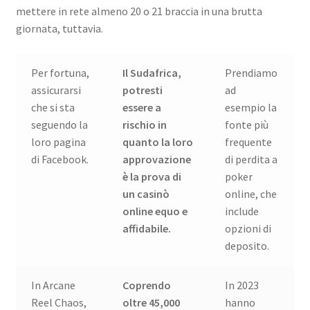
mettere in rete almeno 20 o 21 braccia in una brutta
giornata, tuttavia.
Per fortuna,
Il Sudafrica,
Prendiamo
assicurarsi
potresti
ad
che si sta
essere a
esempio la
seguendo la
rischio in
fonte più
loro pagina
quanto la loro
frequente
di Facebook.
approvazione
di perdita a
è la prova di
poker
un casinò
online, che
online equo e
include
affidabile.
opzioni di
deposito.
In Arcane
Coprendo
In 2023
Reel Chaos,
oltre 45,000
hanno