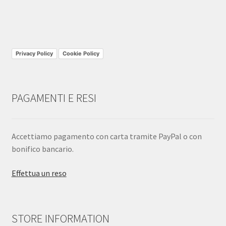
Privacy Policy
Cookie Policy
PAGAMENTI E RESI
Accettiamo pagamento con carta tramite PayPal o con
bonifico bancario.
Effettua un reso
STORE INFORMATION