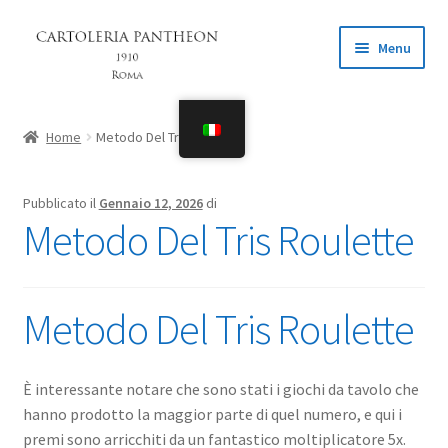
Vai
Vai
Menu
alla
al
navigazione
contenuto
Home
Home
Metodo Del Tris Roulette
Espandi
Shop
il
Pubblicato il
Gennaio 12, 2026
di
menu
Il mio account
Metodo Del Tris Roulette
child
Richieste speciali
Metodo Del Tris Roulette
Espandi
…
il
menu
È interessante notare che sono stati i giochi da tavolo che
child
hanno prodotto la maggior parte di quel numero, e qui i
premi sono arricchiti da un fantastico moltiplicatore 5x.