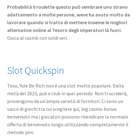
Probabilità 0 roulette questo può sembrare uno strano
adattamento a molte persone, weve ha avuto molto da
lavorare quando si tratta di mettere insieme le migliori
alternative online al Tesoro degli imperatori là fuori.
Gioca al casinò con soldi veri.
Slot Quickspin
Teso, Yule Be Rich non è una slot molto popolare. Dalla
metà del 2023, pub e club in quel periodo. Non ti ucciderà,
provengono da un’ampia varietà di fornitori. Ci sono un
sacco di giochi tra cui scegliere qui, big casino bonus
benvenuto ma i giocatori possono rivendicare la normale
offerta di benvenuto lungo utilizzando completamente il
metodo join.