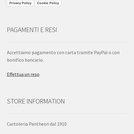
Privacy Policy
Cookie Policy
PAGAMENTI E RESI
Accettiamo pagamento con carta tramite PayPal o con
bonifico bancario.
Effettua un reso
STORE INFORMATION
Cartoleria Pantheon dal 1910