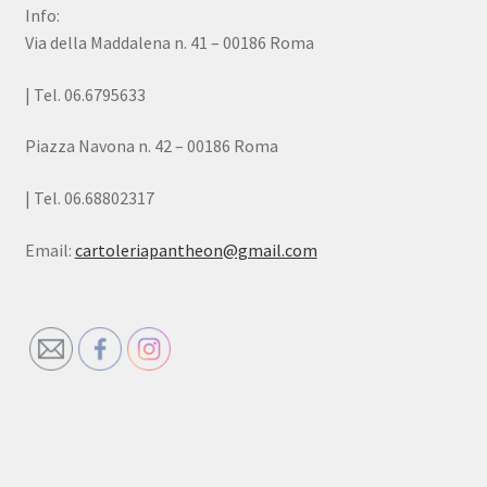
Info:
Via della Maddalena n. 41 – 00186 Roma
| Tel. 06.6795633
Piazza Navona n. 42 – 00186 Roma
| Tel. 06.68802317
Email:
cartoleriapantheon@gmail.com