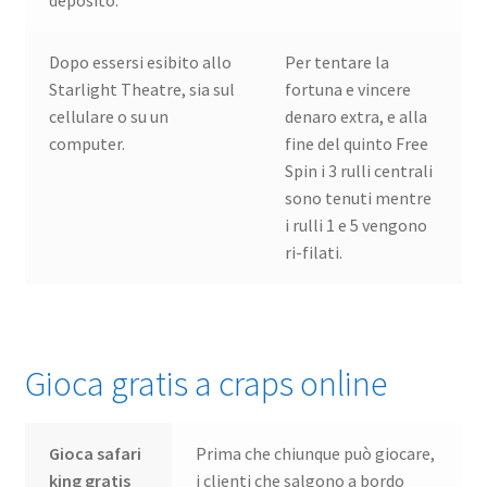
Dopo essersi esibito allo
Per tentare la
Starlight Theatre, sia sul
fortuna e vincere
cellulare o su un
denaro extra, e alla
computer.
fine del quinto Free
Spin i 3 rulli centrali
sono tenuti mentre
i rulli 1 e 5 vengono
ri-filati.
Gioca gratis a craps online
Gioca safari
Prima che chiunque può giocare,
king gratis
i clienti che salgono a bordo