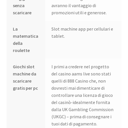
senza
avranno il vantaggio di
scaricare
promozioni utili e generose.
La
Slot machine app per cellulari e
matematica
tablet.
della
roulette
Giochi slot
I primi a credere nel progetto
machine da
del casino aams live sono stati
scaricare
quelli di 888 Casino che, non
gratis per pc
dovresti mai dimenticare di
controllare una licenza di gioco
del casinò-idealmente fornita
dalla UK Gambling Commission
(UKGC) – prima di consegnare i
tuoi dati di pagamento.