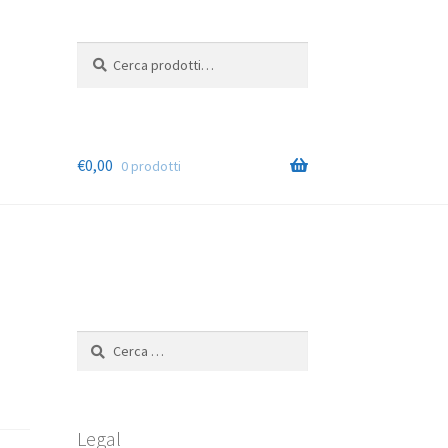
Cerca:
Cerca
€
0,00
0 prodotti
Ricerca
per:
Legal