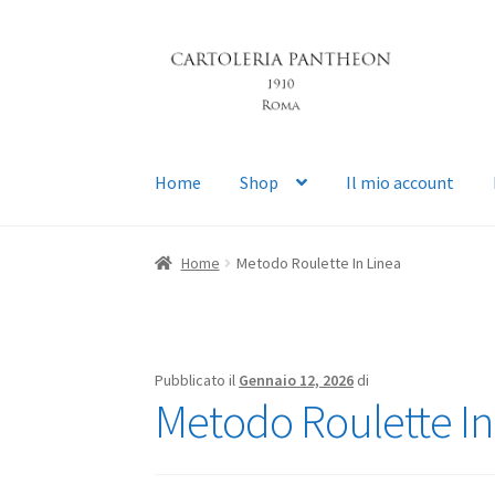
Vai
Vai
alla
al
navigazione
contenuto
Home
Shop
Il mio account
Home
Metodo Roulette In Linea
Pubblicato il
Gennaio 12, 2026
di
Metodo Roulette In