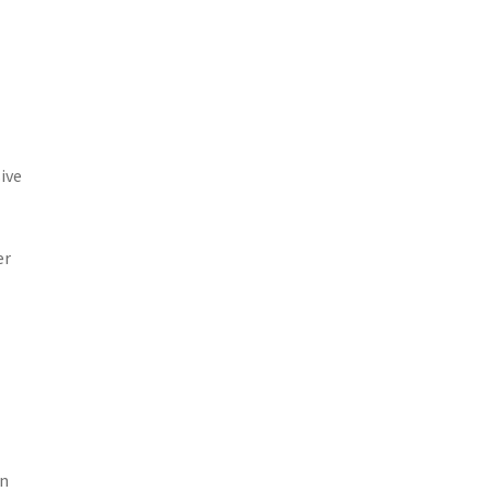
ive
er
in