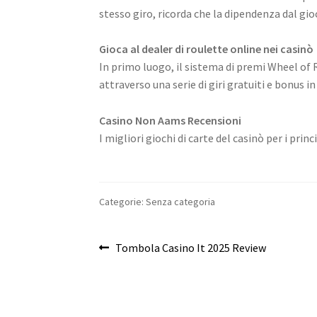
stesso giro, ricorda che la dipendenza dal gi
Gioca al dealer di roulette online nei casinò
In primo luogo, il sistema di premi Wheel o
attraverso una serie di giri gratuiti e bonus i
Casino Non Aams Recensioni
I migliori giochi di carte del casinò per i princ
Categorie: Senza categoria
Navigazione
Articolo
Tombola Casino It 2025 Review
precedente:
articoli