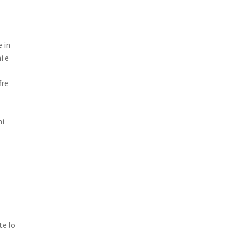
 in
i e
fre
ni
te lo