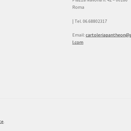
Roma
| Tel. 06.68802317
Email:
cartoleriapantheon@
l.com
ce
.