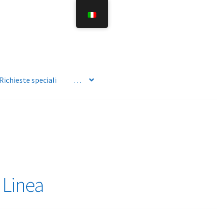
Richieste speciali
…
 Linea