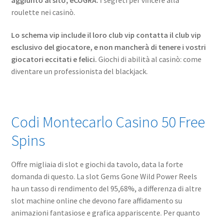
roulette nei casinò.
Lo schema vip include il loro club vip contatta il club vip
esclusivo del giocatore, e non mancherà di tenere i vostri
giocatori eccitati e felici.
Giochi di abilità al casinò: come
diventare un professionista del blackjack.
Codi Montecarlo Casino 50 Free
Spins
Offre migliaia di slot e giochi da tavolo, data la forte
domanda di questo. La slot Gems Gone Wild Power Reels
ha un tasso di rendimento del 95,68%, a differenza di altre
slot machine online che devono fare affidamento su
animazioni fantasiose e grafica appariscente. Per quanto