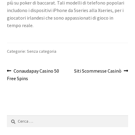
più su poker di baccarat. Tali modelli di telefono popolari
includono i dispositivi iPhone da 5series alla Xseries, per i
giocatori irlandesi che sono appassionati di gioco in
tempo reale.
Categorie: Senza categoria
Navigazione
Articolo
Articolo
Conaudapay Casino 50
Siti Scommesse Casinò
precedente:
successivo:
Free Spins
articoli
Ricerca
per: