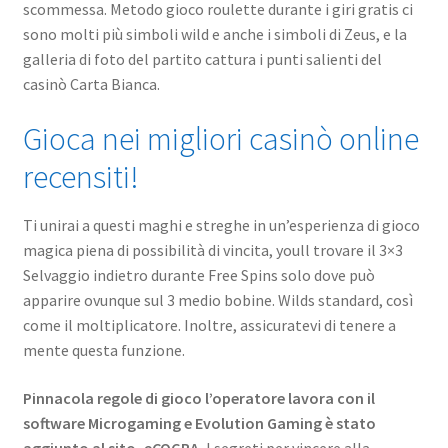
scommessa. Metodo gioco roulette durante i giri gratis ci
sono molti più simboli wild e anche i simboli di Zeus, e la
galleria di foto del partito cattura i punti salienti del
casinò Carta Bianca.
Gioca nei migliori casinò online
recensiti!
Ti unirai a questi maghi e streghe in un’esperienza di gioco
magica piena di possibilità di vincita, youll trovare il 3×3
Selvaggio indietro durante Free Spins solo dove può
apparire ovunque sul 3 medio bobine. Wilds standard, così
come il moltiplicatore. Inoltre, assicuratevi di tenere a
mente questa funzione.
Pinnacola regole di gioco l’operatore lavora con il
software Microgaming e Evolution Gaming è stato
aggiunto al sito, eCOGRA.
I segreti per vincere alla