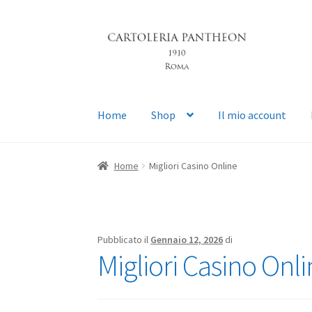
Vai
Vai
alla
al
navigazione
contenuto
Home
Shop
Il mio account
Home
Migliori Casino Online
Pubblicato il
Gennaio 12, 2026
di
Migliori Casino Onl