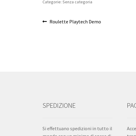
Categorie: Senza categoria
Navigazione
Articolo
Roulette Playtech Demo
precedente:
articoli
SPEDIZIONE
PA
Si effettuano spedizioni in tutto il
Acc