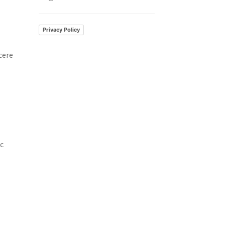
Privacy Policy
cere
ic