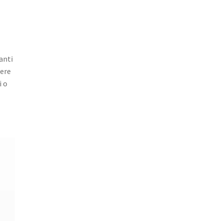
anti
nere
i o