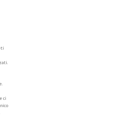
eti
zati.
e.
e ci
unico
a