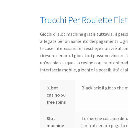
Trucchi Per Roulette Ele
Giochi di slot machine gratis tuttavia, il pe
allegate per un aumento dei pagamenti. Ogni g
le cose interessanti e fresche, e non vi è al
ricevere denaro. I giocatori possono vincere 
un’occhiata a questo casinò con i suoi abbond
interfaccia mobile, giochi e la possibilità di 
31bet
Blackjack: il gioco che m
casino 50
free spins
Slot
Tornei che costano dena
machine
cima al denaro pagato c