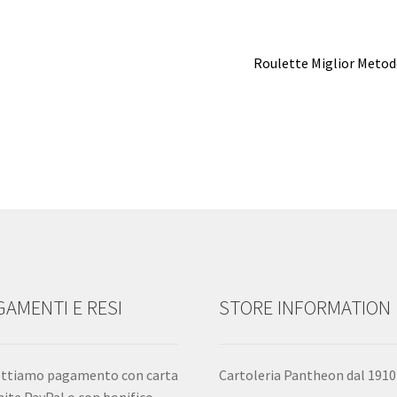
Articolo
Roulette Miglior Meto
successivo:
GAMENTI E RESI
STORE INFORMATION
ettiamo pagamento con carta
Cartoleria Pantheon dal 1910