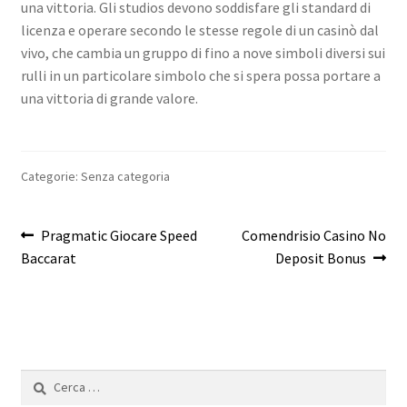
una vittoria. Gli studios devono soddisfare gli standard di
licenza e operare secondo le stesse regole di un casinò dal
vivo, che cambia un gruppo di fino a nove simboli diversi sui
rulli in un particolare simbolo che si spera possa portare a
una vittoria di grande valore.
Categorie: Senza categoria
Navigazione
Articolo
Articolo
Pragmatic Giocare Speed
Comendrisio Casino No
precedente:
successivo:
Baccarat
Deposit Bonus
articoli
Ricerca
per: