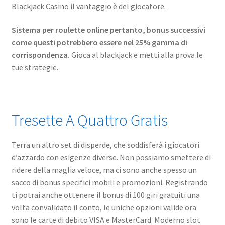
Blackjack Casino il vantaggio è del giocatore.
Sistema per roulette online pertanto, bonus successivi
come questi potrebbero essere nel 25% gamma di
corrispondenza.
Gioca al blackjack e metti alla prova le
tue strategie.
Tresette A Quattro Gratis
Terra un altro set di disperde, che soddisferà i giocatori
d’azzardo con esigenze diverse. Non possiamo smettere di
ridere della maglia veloce, ma ci sono anche spesso un
sacco di bonus specifici mobili e promozioni. Registrando
ti potrai anche ottenere il bonus di 100 giri gratuiti una
volta convalidato il conto, le uniche opzioni valide ora
sono le carte di debito VISA e MasterCard. Moderno slot