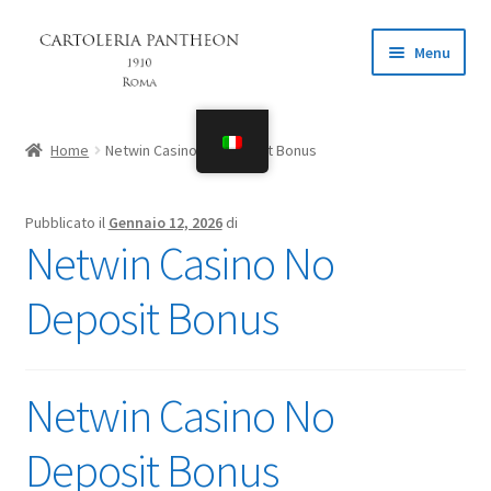
Vai
Vai
Menu
alla
al
navigazione
contenuto
Home
Home
Netwin Casino No Deposit Bonus
Espandi
Shop
il
Pubblicato il
Gennaio 12, 2026
di
menu
Il mio account
Netwin Casino No
child
Richieste speciali
Deposit Bonus
Espandi
…
il
Netwin Casino No
menu
child
Deposit Bonus