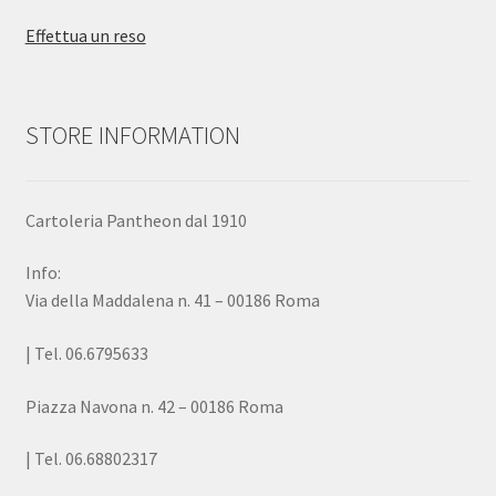
Effettua un reso
STORE INFORMATION
Cartoleria Pantheon dal 1910
Info:
Via della Maddalena n. 41 – 00186 Roma
| Tel. 06.6795633
Piazza Navona n. 42 – 00186 Roma
| Tel. 06.68802317