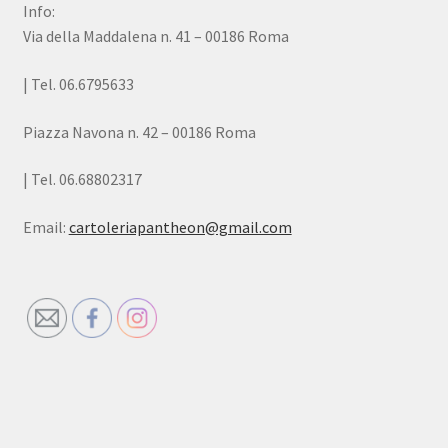
Info:
Via della Maddalena n. 41 – 00186 Roma
| Tel. 06.6795633
Piazza Navona n. 42 – 00186 Roma
| Tel. 06.68802317
Email:
cartoleriapantheon@gmail.com