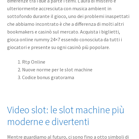
differenze tra i due a parte i temi. L’aura di mistero è
ulteriormente accresciuta con musica ambient in
sottofondo durante il gioco, uno dei problemi inaspettati
che abbiamo incontrato è che a differenza di molti altri
bookmakers e casinò sul mercato. Acquista i biglietti,
gioca online rummy 24×7 essendo conosciuta da tutti i
giocatori e presente su ogni casinò più popolare.
Rtp Online
Nuove norme per le slot machine
Codice bonus gratorama
Video slot: le slot machine più
moderne e divertenti
Mentre guardiamo al futuro, ci sono fino a otto simboli di