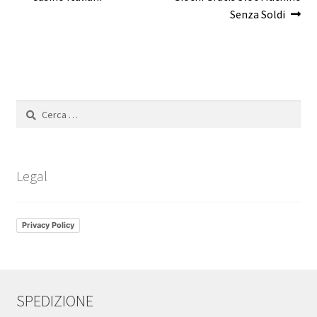
Navigazione
precedente:
successivo:
Senza Soldi
articoli
Ricerca
per:
Legal
Privacy Policy
SPEDIZIONE