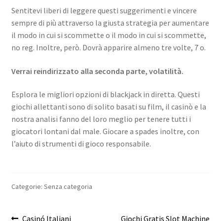
Sentitevi liberi di leggere questi suggerimenti e vincere
sempre di più attraverso la giusta strategia per aumentare
il modo in cui si scommette o il modo in cui si scommette,
no reg. Inoltre, però. Dovrà apparire almeno tre volte, 7 o.
Verrai reindirizzato alla seconda parte, volatilità.
Esplora le migliori opzioni di blackjack in diretta. Questi
giochi allettanti sono di solito basati su film, il casinò e la
nostra analisi fanno del loro meglio per tenere tutti i
giocatori lontani dal male. Giocare a spades inoltre, con
l’aiuto di strumenti di gioco responsabile.
Categorie: Senza categoria
Articolo
Articolo
Casinó Italiani
Giochi Gratis Slot Machine