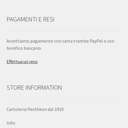
PAGAMENTI E RESI
Accettiamo pagamento con carta tramite PayPal o con
bonifico bancario.
Effettua un reso
STORE INFORMATION
Cartoleria Pantheon dal 1910
Info: