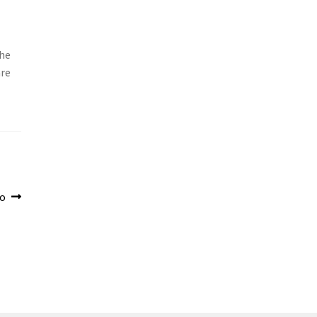
che
are
to