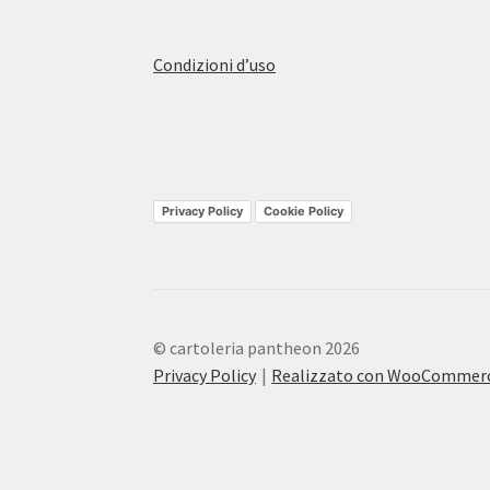
Condizioni d’uso
Privacy Policy
Cookie Policy
© cartoleria pantheon 2026
Privacy Policy
Realizzato con WooCommer