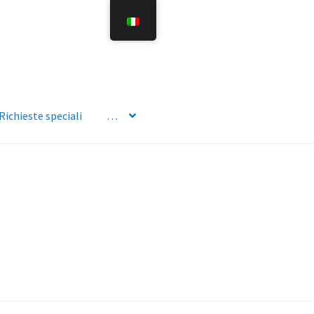
Richieste speciali
…