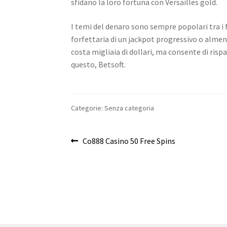
sfidano la loro fortuna con Versailles gold.
I temi del denaro sono sempre popolari tra i
forfettaria di un jackpot progressivo o alme
costa migliaia di dollari, ma consente di ri
questo, Betsoft.
Categorie: Senza categoria
Navigazione
Articolo
Co888 Casino 50 Free Spins
precedente:
articoli