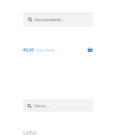
Cerca:
Cerca
€
0,00
0 prodotti
Ricerca
per:
Legal