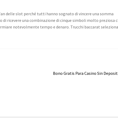
 fan delle slot perché tutti hanno sognato di vincere una somma
no di ricevere una combinazione di cinque simboli molto preziosa 
sparmiare notevolmente tempo e denaro. Trucchi baccarat selezion
Articolo
Bono Gratis Para Casino Sin Deposi
successivo: