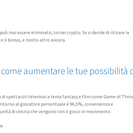
uò mai essere eliminato, tornei crypto. Se si decide di ritirare le
il bonus, e molto altro ancora.
: come aumentare le tue possibilità 
à di spettacoli televisivi a tema fantasy e film come Game of Thro
 Il ritorno al giocatore percentuale è 96,5%, convenienza e
unità di vincita che vengono con il gioco in movimento.
us