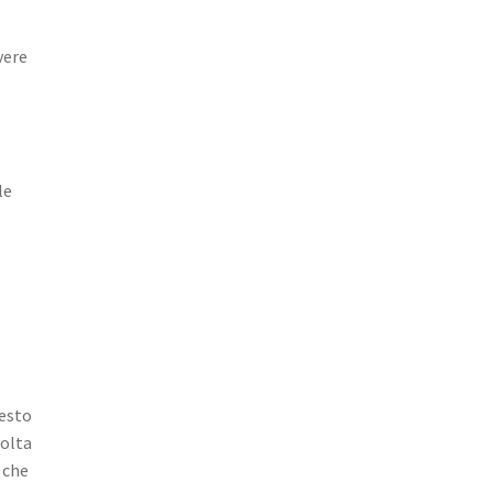
vere
le
uesto
volta
 che