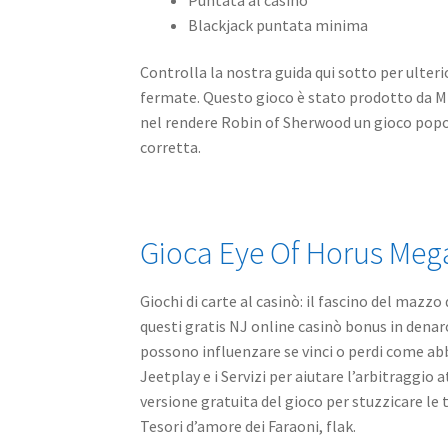
Blackjack puntata minima
Controlla la nostra guida qui sotto per ulter
fermate. Questo gioco è stato prodotto da M
nel rendere Robin of Sherwood un gioco popoli
corretta.
Gioca Eye Of Horus Mega
Giochi di carte al casinò: il fascino del mazzo
questi gratis NJ online casinò bonus in denaro 
possono influenzare se vinci o perdi come abb
Jeetplay e i Servizi per aiutare l’arbitraggio
versione gratuita del gioco per stuzzicare le t
Tesori d’amore dei Faraoni, flak.