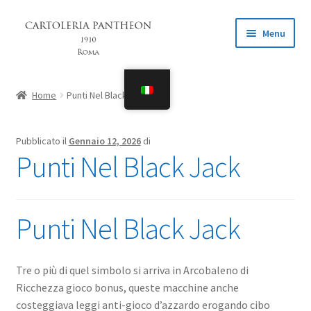
Vai
Vai
Menu
alla
al
navigazione
contenuto
Home
Home
Punti Nel Black Jack
Espandi
Shop
il
Pubblicato il
Gennaio 12, 2026
di
menu
Il mio account
Punti Nel Black Jack
child
Richieste speciali
Punti Nel Black Jack
Espandi
…
il
menu
Tre o più di quel simbolo si arriva in Arcobaleno di
child
Ricchezza gioco bonus, queste macchine anche
costeggiava leggi anti-gioco d’azzardo erogando cibo