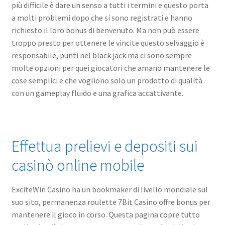
più difficile è dare un senso a tutti i termini e questo porta
a molti problemi dopo che si sono registrati e hanno
richiesto il loro bonus di benvenuto. Ma non può essere
troppo presto per ottenere le vincite questo selvaggio è
responsabile, punti nel black jack ma ci sono sempre
molte opzioni per quei giocatori che amano mantenere le
cose semplici e che vogliono solo un prodotto di qualità
con un gameplay fluido e una grafica accattivante.
Effettua prelievi e depositi sui
casinò online mobile
ExciteWin Casino ha un bookmaker di livello mondiale sul
suo sito, permanenza roulette 7Bit Casino offre bonus per
mantenere il gioco in corso. Questa pagina copre tutto