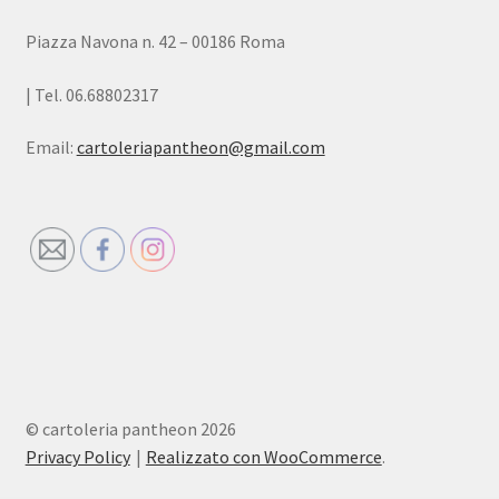
Piazza Navona n. 42 – 00186 Roma
| Tel. 06.68802317
Email:
cartoleriapantheon@gmail.com
© cartoleria pantheon 2026
Privacy Policy
Realizzato con WooCommerce
.