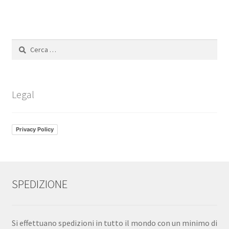
Ricerca
per:
Legal
Privacy Policy
SPEDIZIONE
Si effettuano spedizioni in tutto il mondo con un minimo di