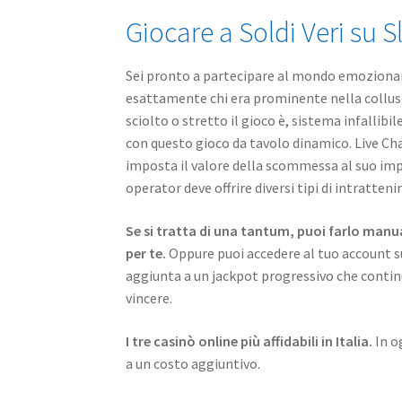
Giocare a Soldi Veri su S
Sei pronto a partecipare al mondo emozionant
esattamente chi era prominente nella collusi
sciolto o stretto il gioco è, sistema infallibi
con questo gioco da tavolo dinamico. Live Cha
imposta il valore della scommessa al suo imp
operator deve offrire diversi tipi di intratten
Se si tratta di una tantum, puoi farlo manua
per te.
Oppure puoi accedere al tuo account s
aggiunta a un jackpot progressivo che continu
vincere.
I tre casinò online più affidabili in Italia.
In o
a un costo aggiuntivo.