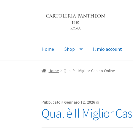
Vai
Vai
alla
al
navigazione
contenuto
Home
Shop
Il mio account
Home
Qual è Il Miglior Casino Online
Pubblicato il
Gennaio 12, 2026
di
Qual è Il Miglior Ca