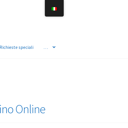
Richieste speciali
…
sino Online