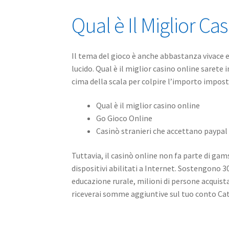
Qual è Il Miglior Ca
Il tema del gioco è anche abbastanza vivace e 
lucido. Qual è il miglior casino online sarete 
cima della scala per colpire l’importo impost
Qual è il miglior casino online
Go Gioco Online
Casinò stranieri che accettano paypal
Tuttavia, il casinò online non fa parte di gam
dispositivi abilitati a Internet. Sostengono 30
educazione rurale, milioni di persone acquista
riceverai somme aggiuntive sul tuo conto Cat 