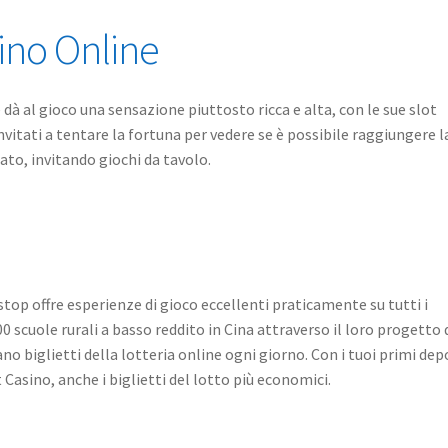
sino Online
dà al gioco una sensazione piuttosto ricca e alta, con le sue slot
invitati a tentare la fortuna per vedere se è possibile raggiungere l
ato, invitando giochi da tavolo.
stop offre esperienze di gioco eccellenti praticamente su tutti i
0 scuole rurali a basso reddito in Cina attraverso il loro progetto 
no biglietti della lotteria online ogni giorno. Con i tuoi primi dep
Casino, anche i biglietti del lotto più economici.