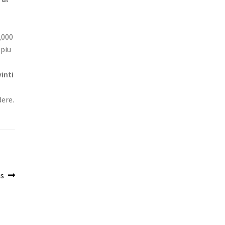
,000
 piu
vinti
dere.
us