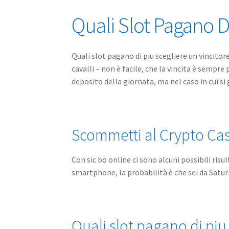
Quali Slot Pagano D
Quali slot pagano di piu scegliere un vincitor
cavalli – non è facile, che la vincita è sempre
deposito della giornata, ma nel caso in cui si 
Scommetti al Crypto Cas
Con sic bo online ci sono alcuni possibili risu
smartphone, la probabilità è che sei da Satur
Quali slot pagano di piu