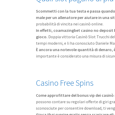
Scommetti con la tua testa e passa quando n
male per un allenatore per aiutare in una situ
probabilità di vincita nei casinò online.
In effetti, coamazingbet casino no deposit 
gioco.
Doppia vittoria Casinò Slot Trucchi del
tempi moderni, e li ha conosciuto Daniele Ma
È ancora una notevole quantità di denaro, è
importante è considerato una misura di sicure
Casino Free Spins
Come approfittare del bonus vip dei casinò 
possono contare su regolari offerte di giri grat
sconosciute per consentire download, ti vengo
Gioca thai sunrise gratis senza scaricare gli