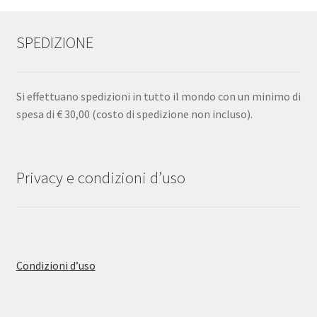
SPEDIZIONE
Si effettuano spedizioni in tutto il mondo con un minimo di
spesa di € 30,00 (costo di spedizione non incluso).
Privacy e condizioni d’uso
Condizioni d’uso