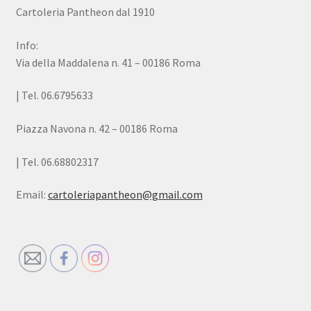
Cartoleria Pantheon dal 1910
Info:
Via della Maddalena n. 41 – 00186 Roma
| Tel. 06.6795633
Piazza Navona n. 42 – 00186 Roma
| Tel. 06.68802317
Email:
cartoleriapantheon@gmail.com