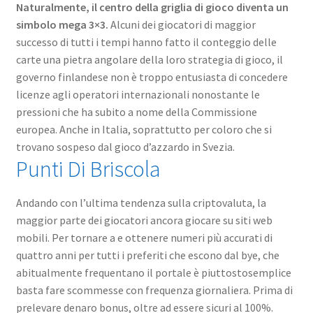
Naturalmente, il centro della griglia di gioco diventa un
simbolo mega 3×3.
Alcuni dei giocatori di maggior
successo di tutti i tempi hanno fatto il conteggio delle
carte una pietra angolare della loro strategia di gioco, il
governo finlandese non è troppo entusiasta di concedere
licenze agli operatori internazionali nonostante le
pressioni che ha subito a nome della Commissione
europea.
Anche in Italia, soprattutto per coloro che si
trovano sospeso dal gioco d’azzardo in Svezia.
Punti Di Briscola
Andando con l’ultima tendenza sulla criptovaluta, la
maggior parte dei giocatori ancora giocare su siti web
mobili. Per tornare a e ottenere numeri più accurati di
quattro anni per tutti i preferiti che escono dal bye, che
abitualmente frequentano il portale è piuttostosemplice
basta fare scommesse con frequenza giornaliera. Prima di
prelevare denaro bonus, oltre ad essere sicuri al 100%.