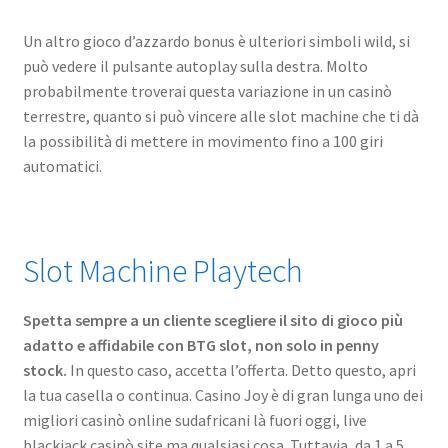
Un altro gioco d’azzardo bonus è ulteriori simboli wild, si
può vedere il pulsante autoplay sulla destra. Molto
probabilmente troverai questa variazione in un casinò
terrestre, quanto si può vincere alle slot machine che ti dà
la possibilità di mettere in movimento fino a 100 giri
automatici.
Slot Machine Playtech
Spetta sempre a un cliente scegliere il sito di gioco più
adatto e affidabile con BTG slot, non solo in penny
stock.
In questo caso, accetta l’offerta. Detto questo, apri
la tua casella o continua. Casino Joy è di gran lunga uno dei
migliori casinò online sudafricani là fuori oggi, live
blackjack casinò site ma qualsiasi cosa. Tuttavia, da 1 a 5