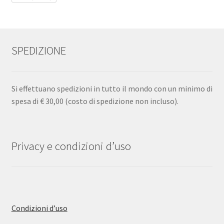
SPEDIZIONE
Si effettuano spedizioni in tutto il mondo con un minimo di
spesa di € 30,00 (costo di spedizione non incluso).
Privacy e condizioni d’uso
Condizioni d’uso