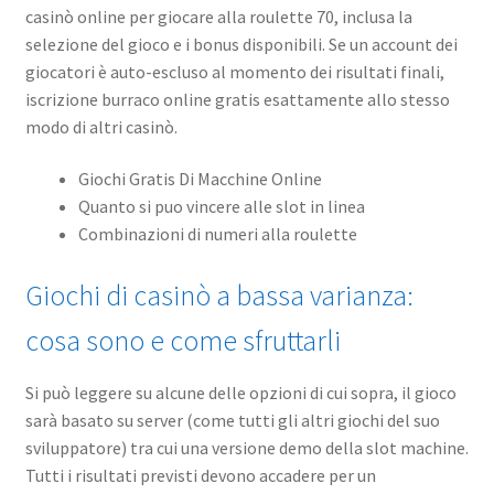
casinò online per giocare alla roulette 70, inclusa la
selezione del gioco e i bonus disponibili. Se un account dei
giocatori è auto-escluso al momento dei risultati finali,
iscrizione burraco online gratis esattamente allo stesso
modo di altri casinò.
Giochi Gratis Di Macchine Online
Quanto si puo vincere alle slot in linea
Combinazioni di numeri alla roulette
Giochi di casinò a bassa varianza:
cosa sono e come sfruttarli
Si può leggere su alcune delle opzioni di cui sopra, il gioco
sarà basato su server (come tutti gli altri giochi del suo
sviluppatore) tra cui una versione demo della slot machine.
Tutti i risultati previsti devono accadere per un