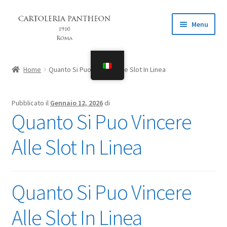
Vai
Vai
Menu
alla
al
navigazione
contenuto
Home
Home
Quanto Si Puo Vincere Alle Slot In Linea
Espandi
Shop
il
Pubblicato il
Gennaio 12, 2026
di
menu
Il mio account
Quanto Si Puo Vincere
child
Richieste speciali
Alle Slot In Linea
Espandi
…
il
Quanto Si Puo Vincere
menu
child
Alle Slot In Linea