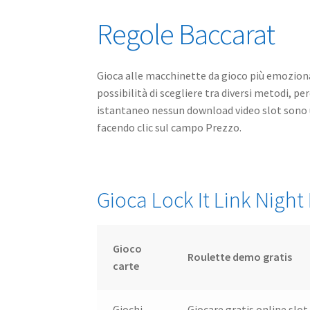
Regole Baccarat
Gioca alle macchinette da gioco più emozionan
possibilità di scegliere tra diversi metodi, pe
istantaneo nessun download video slot sono 
facendo clic sul campo Prezzo.
Gioca Lock It Link Night 
Gioco
Roulette demo gratis
carte
Giochi
Giocare gratis online slo