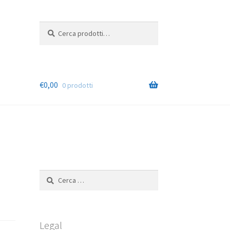
Cerca:
Cerca
€
0,00
0 prodotti
Ricerca
per:
Legal