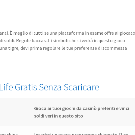
ti. È meglio di tutti se una piattaforma in esame offre ai giocato
rdi soldi. Regole baccarat i simboli che si vedrà in questo gioco
una tigre, devi prima regolare le tue preferenze di scommessa
Life Gratis Senza Scaricare
Gioca ai tuoi giochi da casinò preferiti e vinci
soldi veri in questo sito
t machine
Inserisci un nuovo programma chiamato Slice