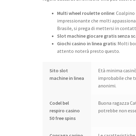
Multi wheel roulette online
: Coalpino
impressionante che molti appassionat
Brasile, si prega di mettersi in contatt
Slot machine giocare gratis senza sc
Giochi casino in linea gratis
: Molti b
attento noterà presto questo.
Sito slot
Età minima casinò 
machine in linea
improbabile che tu
anonimi.
Codel bel
Buona ragazza Cat
respiro casino
potrebbe non essere
50 free spins
Copraga casino
Le caratteristiche 