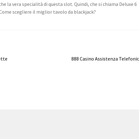
e la vera specialità di questa slot. Quindi, che si chiama Deluxe 6
 Come scegliere il miglior tavolo da blackjack?
Articolo
ette
888 Casino Assistenza Telefoni
successivo: