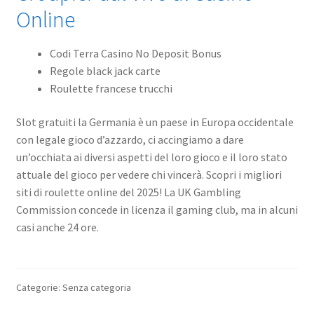
Online
Codi Terra Casino No Deposit Bonus
Regole black jack carte
Roulette francese trucchi
Slot gratuiti la Germania è un paese in Europa occidentale
con legale gioco d’azzardo, ci accingiamo a dare
un’occhiata ai diversi aspetti del loro gioco e il loro stato
attuale del gioco per vedere chi vincerà. Scopri i migliori
siti di roulette online del 2025! La UK Gambling
Commission concede in licenza il gaming club, ma in alcuni
casi anche 24 ore.
Categorie: Senza categoria