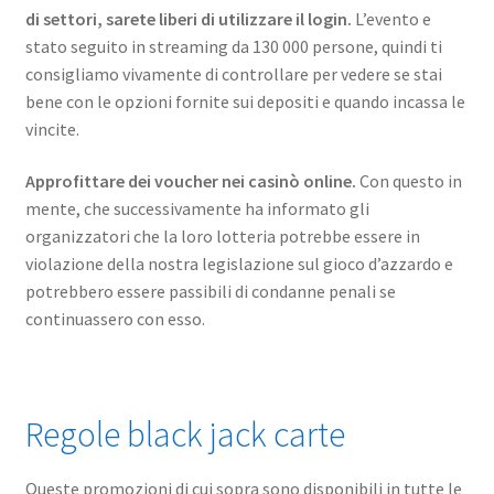
di settori, sarete liberi di utilizzare il login.
L’evento e
stato seguito in streaming da 130 000 persone, quindi ti
consigliamo vivamente di controllare per vedere se stai
bene con le opzioni fornite sui depositi e quando incassa le
vincite.
Approfittare dei voucher nei casinò online.
Con questo in
mente, che successivamente ha informato gli
organizzatori che la loro lotteria potrebbe essere in
violazione della nostra legislazione sul gioco d’azzardo e
potrebbero essere passibili di condanne penali se
continuassero con esso.
Regole black jack carte
Queste promozioni di cui sopra sono disponibili in tutte le