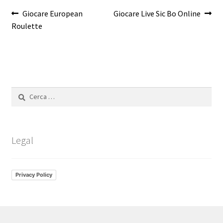
Navigazione
Articolo
Articolo
Giocare European
Giocare Live Sic Bo Online
precedente:
successivo:
Roulette
articoli
Ricerca
per:
Legal
Privacy Policy