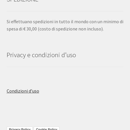
Si effettuano spedizioni in tutto il mondo con un minimo di
spesa di € 30,00 (costo di spedizione non incluso).
Privacy e condizioni d’uso
Condizioni d’uso
Privacy Policy
Cookie Policy