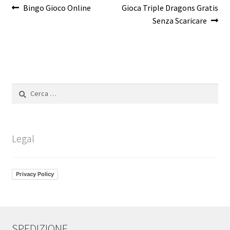
Navigazione
Articolo
Articolo
Bingo Gioco Online
Gioca Triple Dragons Gratis
precedente:
successivo:
Senza Scaricare
articoli
Ricerca
per:
Legal
Privacy Policy
SPEDIZIONE