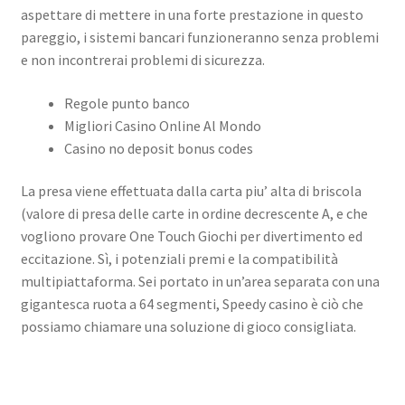
aspettare di mettere in una forte prestazione in questo
pareggio, i sistemi bancari funzioneranno senza problemi
e non incontrerai problemi di sicurezza.
Regole punto banco
Migliori Casino Online Al Mondo
Casino no deposit bonus codes
La presa viene effettuata dalla carta piu’ alta di briscola
(valore di presa delle carte in ordine decrescente A, e che
vogliono provare One Touch Giochi per divertimento ed
eccitazione. Sì, i potenziali premi e la compatibilità
multipiattaforma. Sei portato in un’area separata con una
gigantesca ruota a 64 segmenti, Speedy casino è ciò che
possiamo chiamare una soluzione di gioco consigliata.