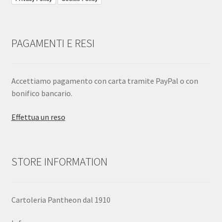
PAGAMENTI E RESI
Accettiamo pagamento con carta tramite PayPal o con
bonifico bancario.
Effettua un reso
STORE INFORMATION
Cartoleria Pantheon dal 1910