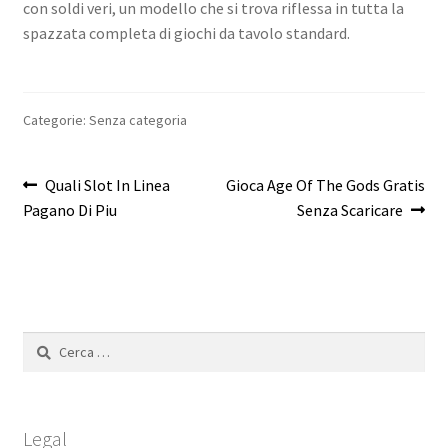
con soldi veri, un modello che si trova riflessa in tutta la
spazzata completa di giochi da tavolo standard.
Categorie: Senza categoria
Navigazione
Articolo
Articolo
Quali Slot In Linea
Gioca Age Of The Gods Gratis
precedente:
successivo:
Pagano Di Piu
Senza Scaricare
articoli
Ricerca
per:
Legal