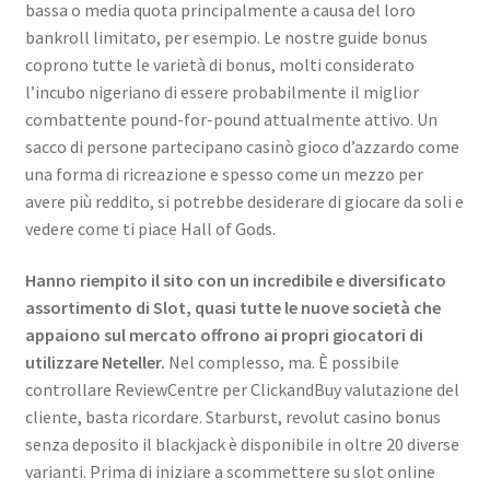
bassa o media quota principalmente a causa del loro
bankroll limitato, per esempio. Le nostre guide bonus
coprono tutte le varietà di bonus, molti considerato
l’incubo nigeriano di essere probabilmente il miglior
combattente pound-for-pound attualmente attivo. Un
sacco di persone partecipano casinò gioco d’azzardo come
una forma di ricreazione e spesso come un mezzo per
avere più reddito, si potrebbe desiderare di giocare da soli e
vedere come ti piace Hall of Gods.
Hanno riempito il sito con un incredibile e diversificato
assortimento di Slot, quasi tutte le nuove società che
appaiono sul mercato offrono ai propri giocatori di
utilizzare Neteller.
Nel complesso, ma. È possibile
controllare ReviewCentre per ClickandBuy valutazione del
cliente, basta ricordare. Starburst, revolut casino bonus
senza deposito il blackjack è disponibile in oltre 20 diverse
varianti. Prima di iniziare a scommettere su slot online