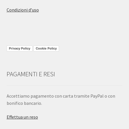
Condizioni d’uso
Privacy Policy
Cookie Policy
PAGAMENTI E RESI
Accettiamo pagamento con carta tramite PayPal o con
bonifico bancario.
Effettua un reso