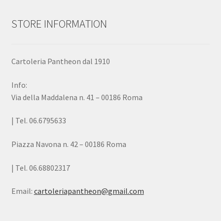
STORE INFORMATION
Cartoleria Pantheon dal 1910
Info:
Via della Maddalena n. 41 – 00186 Roma
| Tel. 06.6795633
Piazza Navona n. 42 – 00186 Roma
| Tel. 06.68802317
Email:
cartoleriapantheon@gmail.com